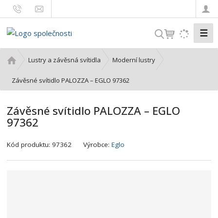
☰
V
y
h
Ú
Lustry a závěsná svítidla
Moderní lustry
l
v
o
Závěsné svítidlo PALOZZA – EGLO 97362
e
d
d
n
a
Závěsné svítidlo PALOZZA – EGLO
í
t
97362
s
t
K
r
Kód produktu:
97362
Výrobce:
Eglo
ó
a
d
n
v
a
ý
r
o