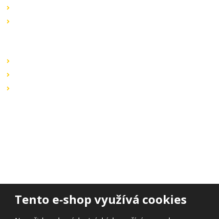
Novinky v sortimentu
Výprodej
Rychlé odkazy
Obchodní podmínky
Záruka a reklamace
Ochrana dat
Kontaktujte nás
BOHEMIA ELSVIT s.r.o.
Lipová 693
473 01 Nový Bor
Email:
bohemia.elsvit@seznam.cz
Tel.:
+420 777 338 802
Tento e-shop využívá cookies