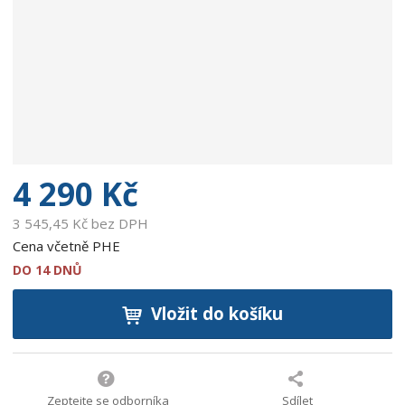
b
c
e
:
9
0
0
2
7
5
4 290 Kč
9
9
3 545,45 Kč bez DPH
7
Cena včetně PHE
3
DO 14 DNŮ
6
2
Vložit do košíku
9
Zeptejte se odborníka
Sdílet