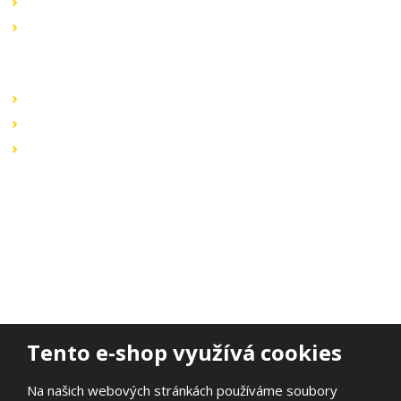
Novinky v sortimentu
Výprodej
Rychlé odkazy
Obchodní podmínky
Záruka a reklamace
Ochrana dat
Kontaktujte nás
BOHEMIA ELSVIT s.r.o.
Lipová 693
473 01 Nový Bor
Email:
bohemia.elsvit@seznam.cz
Tel.:
+420 777 338 802
Tento e-shop využívá cookies
Na našich webových stránkách používáme soubory