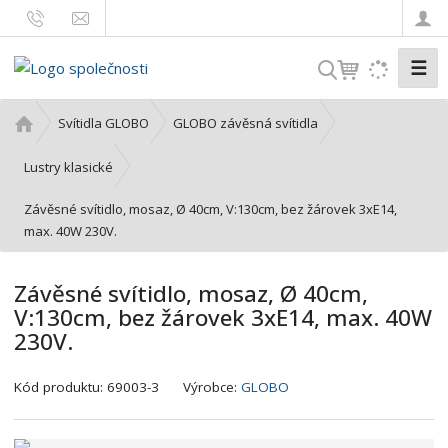
☰
V
y
h
Ú
Svítidla GLOBO
GLOBO závěsná svítidla
l
v
o
e
Lustry klasické
d
d
Závěsné svítidlo, mosaz, Ø 40cm, V:130cm, bez žárovek 3xE14,
n
a
max. 40W 230V.
í
t
s
t
Závěsné svítidlo, mosaz, Ø 40cm,
r
V:130cm, bez žárovek 3xE14, max. 40W
a
230V.
n
a
K
Kód produktu:
69003-3
Výrobce:
GLOBO
ó
d