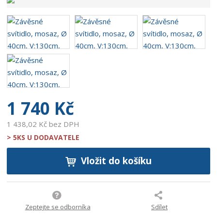
v
ý
r
o
b
c
e
:
9
0
1 740 Kč
0
7
1 438,02 Kč bez DPH
3
> 5KS U DODAVATELE
7
1
Vložit do košíku
2
0
8
9
4
Zeptejte se odborníka
Sdílet
4