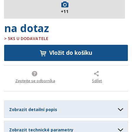
6
+11
7
5
na dotaz
> 5KS U DODAVATELE
Vložit do košíku
Zeptejte se odborníka
Sdílet
Zobrazit detailní popis
Zobrazit technické parametry