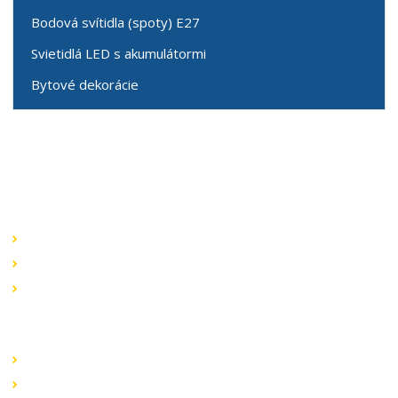
Bodová svítidla (spoty) E27
Svietidlá LED s akumulátormi
Bytové dekorácie
Speciální nabídky
Akční nabídky
Novinky v sortimentu
Výprodej
Rychlé odkazy
Obchodní podmínky
Záruka a reklamace