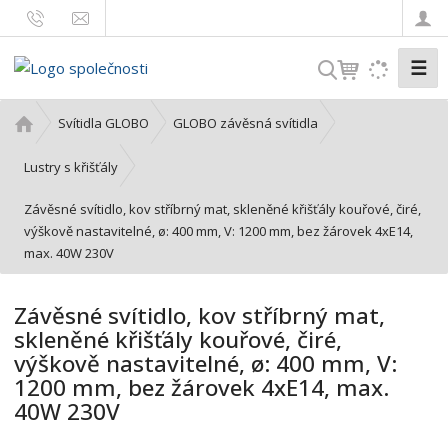
☰
V
y
h
Ú
Svítidla GLOBO
GLOBO závěsná svítidla
l
v
o
e
Lustry s křišťály
d
d
Závěsné svítidlo, kov stříbrný mat, skleněné křišťály kouřové, čiré,
n
a
výškově nastavitelné, ø: 400 mm, V: 1200 mm, bez žárovek 4xE14,
í
t
max. 40W 230V
s
t
r
Závěsné svítidlo, kov stříbrný mat,
a
skleněné křišťály kouřové, čiré,
n
výškově nastavitelné, ø: 400 mm, V:
a
1200 mm, bez žárovek 4xE14, max.
40W 230V