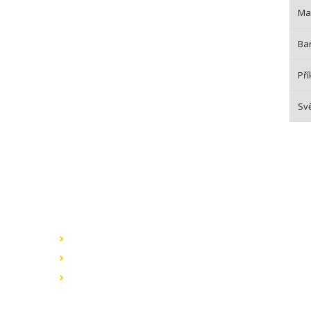
Mat
Bar
Pří
Svě
Speciální nabídky
Akční nabídky
Novinky v sortimentu
Výprodej