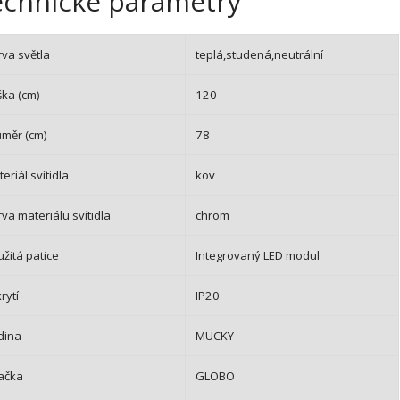
echnické parametry
va světla
teplá,studená,neutrální
ška (cm)
120
ůměr (cm)
78
eriál svítidla
kov
va materiálu svítidla
chrom
žitá patice
Integrovaný LED modul
krytí
IP20
dina
MUCKY
ačka
GLOBO