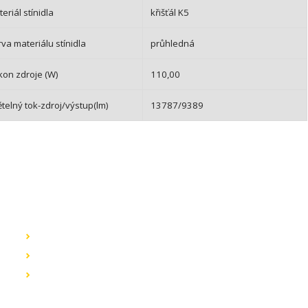
eriál stínidla
křišťál K5
va materiálu stínidla
průhledná
kon zdroje (W)
110,00
telný tok-zdroj/výstup(lm)
13787/9389
Rychlé odkazy
K
Obchodní podmínky
B
L
Záruka a reklamace
4
Ochrana dat
E
T