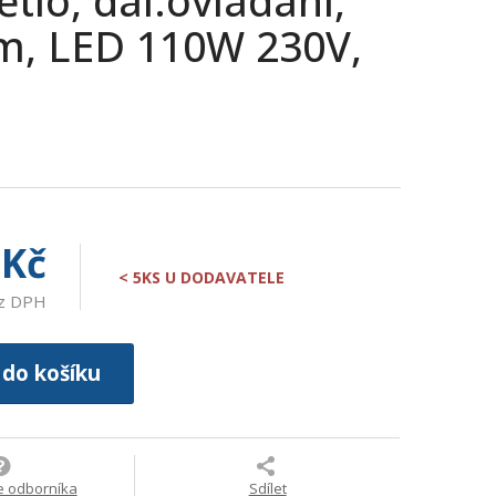
tlo, dál.ovládání,
, LED 110W 230V,
 Kč
< 5KS U DODAVATELE
ez DPH
 do košíku
e odborníka
Sdílet