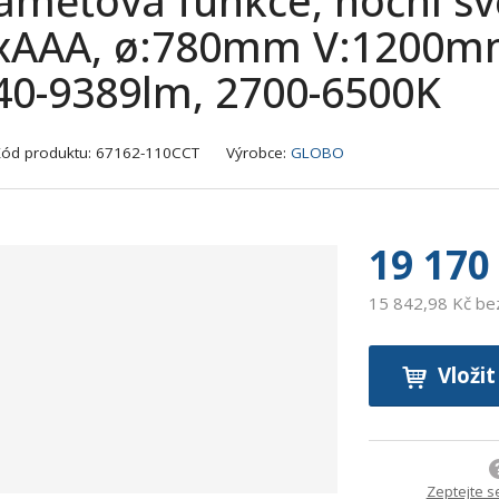
aměťová funkce, noční svě
xAAA, ø:780mm V:1200mm
40-9389lm, 2700-6500K
K
Kód produktu:
67162-110CCT
Výrobce:
GLOBO
ó
d
v
ý
19 170
r
o
15 842,98 Kč b
b
c
e
Vložit
:
9
0
0
Zeptejte s
7