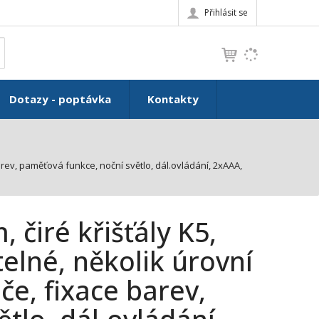
Přihlásit se
K
yhledat
d
o
h
Dotazy - poptávka
Kontakty
l
e
d
á
rev, paměťová funkce, noční světlo, dál.ovládání, 2xAAA,
,
t
e
n
 čiré křišťály K5,
n
a
elné, několik úrovní
j
e, fixace barev,
d
e