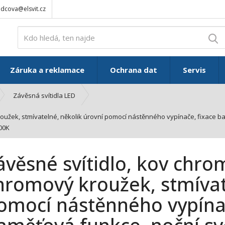
adcova@elsvit.cz
V
Záruka a reklamace
Ochrana dat
Servis
Závěsná svítidla LED
kroužek, stmívatelné, několik úrovní pomocí nástěnného vypínače, fixace ba
00K
ávěsné svítidlo, kov chrom,
hromový kroužek, stmívat
omocí nástěnného vypínač