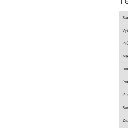
T
Bar
Vý
Pr
Mat
Bar
Pou
IP 
Ro
Zn