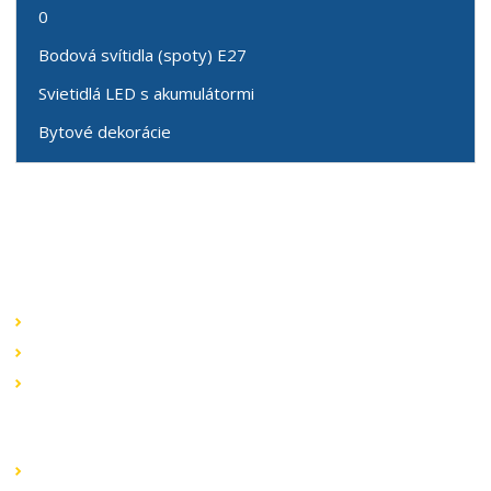
0
Bodová svítidla (spoty) E27
Svietidlá LED s akumulátormi
Bytové dekorácie
Speciální nabídky
Akční nabídky
Novinky v sortimentu
Výprodej
Rychlé odkazy
Obchodní podmínky