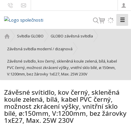
☰
V
y
h
Ú
Svítidla GLOBO
GLOBO závěsná svítidla
l
v
o
e
Závěsná svítidla moderní / dizajnová
d
d
Závěsné svítidlo, kov černý, skleněná koule zelená, bílá, kabel
n
a
PVC černý, možnost zkrácení výšky, vnitřní sklo bílé, ø:150mm,
í
t
V:1200mm, bez žárovky 1xE27, Max. 25W 230V
s
t
r
Závěsné svítidlo, kov černý, skleněná
a
koule zelená, bílá, kabel PVC černý,
n
možnost zkrácení výšky, vnitřní sklo
a
bílé, ø:150mm, V:1200mm, bez žárovky
1xE27, Max. 25W 230V