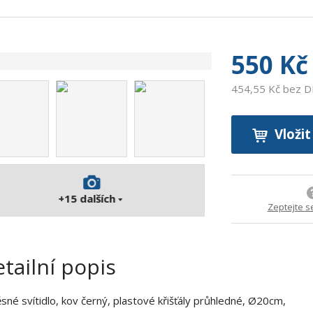
ó
d
v
ý
550 Kč
r
o
454,55 Kč bez 
b
c
e
Vložit
:
9
0
0
+15
dalších
Zeptejte s
7
3
7
1
tailní popis
3
9
sné svítidlo, kov černý, plastové křišťály průhledné, Ø20cm,
5