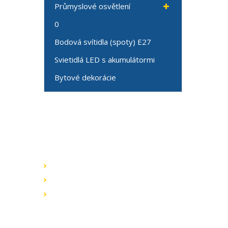
Průmyslové osvětlení
0
Bodová svítidla (spoty) E27
Svietidlá LED s akumulátormi
Bytové dekorácie
Speciální nabídky
Akční nabídky
Novinky v sortimentu
Výprodej