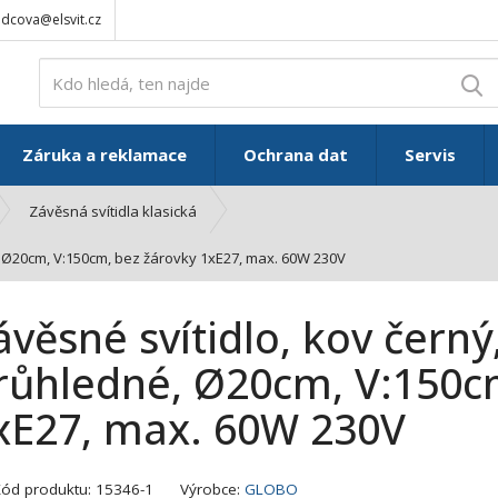
adcova@elsvit.cz
V
Záruka a reklamace
Ochrana dat
Servis
Závěsná svítidla klasická
é, Ø20cm, V:150cm, bez žárovky 1xE27, max. 60W 230V
ávěsné svítidlo, kov černý,
růhledné, Ø20cm, V:150c
xE27, max. 60W 230V
K
Kód produktu:
15346-1
Výrobce:
GLOBO