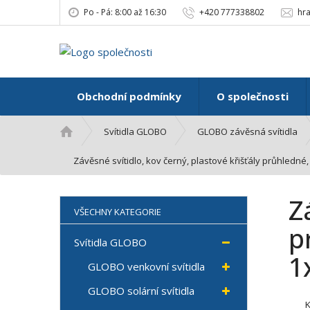
Po - Pá: 8:00 až 16:30
+420 777338802
hr
Obchodní podmínky
O společnosti
Ú
Svítidla GLOBO
GLOBO závěsná svítidla
v
o
Závěsné svítidlo, kov černý, plastové křišťály průhledn
d
n
Z
í
VŠECHNY KATEGORIE
s
p
t
Svítidla GLOBO
r
1
GLOBO venkovní svítidla
a
n
GLOBO solární svítidla
a