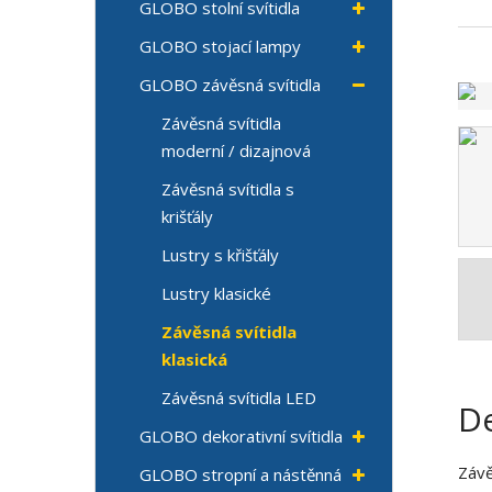
GLOBO stolní svítidla
GLOBO stojací lampy
GLOBO závěsná svítidla
Závěsná svítidla
moderní / dizajnová
Závěsná svítidla s
krišťály
Lustry s křišťály
Lustry klasické
Závěsná svítidla
klasická
Závěsná svítidla LED
De
GLOBO dekorativní svítidla
Závě
GLOBO stropní a nástěnná