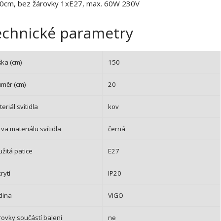
0
0cm, bez žárovky 1xE27, max. 60W 230V
2
6
echnické parametry
ška (cm)
150
ůměr (cm)
20
eriál svítidla
kov
va materiálu svítidla
černá
žitá patice
E27
krytí
IP20
dina
VIGO
rovky součástí balení
ne