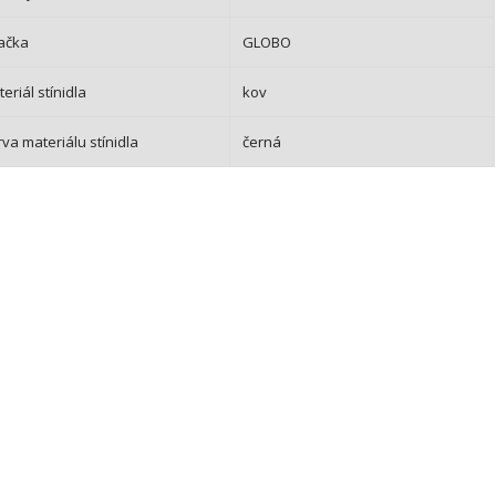
ačka
GLOBO
eriál stínidla
kov
va materiálu stínidla
černá