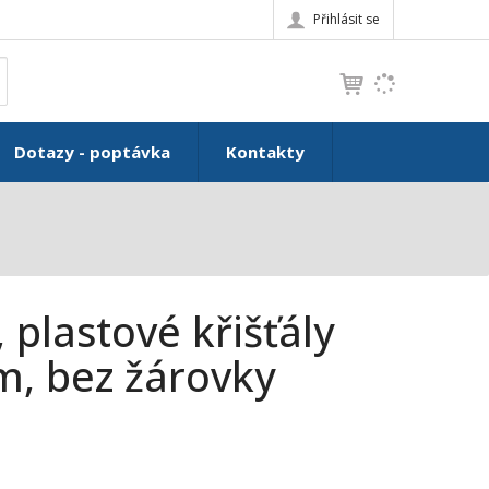
Přihlásit se
K
yhledat
d
o
h
Dotazy - poptávka
Kontakty
l
e
d
á
,
t
e
 plastové křišťály
n
n
m, bez žárovky
a
j
d
e