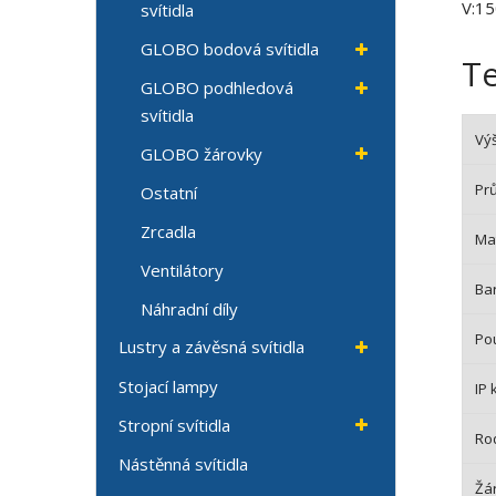
V:15
svítidla
GLOBO bodová svítidla
T
GLOBO podhledová
svítidla
Vý
GLOBO žárovky
Pr
Ostatní
Zrcadla
Mat
Ventilátory
Bar
Náhradní díly
Pou
Lustry a závěsná svítidla
Stojací lampy
IP 
Stropní svítidla
Ro
Nástěnná svítidla
Žá