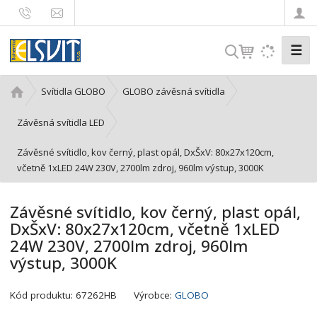
☰
V
y
h
Ú
Svítidla GLOBO
GLOBO závěsná svítidla
l
v
e
o
Závěsná svítidla LED
d
d
Závěsné svítidlo, kov černý, plast opál, DxŠxV: 80x27x120cm,
n
a
včetně 1xLED 24W 230V, 2700lm zdroj, 960lm výstup, 3000K
í
t
s
t
Závěsné svítidlo, kov černý, plast opál,
r
DxŠxV: 80x27x120cm, včetně 1xLED
a
24W 230V, 2700lm zdroj, 960lm
n
výstup, 3000K
a
K
Kód produktu:
67262HB
Výrobce:
GLOBO
ó