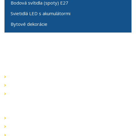
Bodová svítidla (spoty) E27
Svietidlá LED s akumulátormi
Bytové dekorácie
Speciální nabídky
Akční nabídky
Novinky v sortimentu
Výprodej
Rychlé odkazy
Obchodní podmínky
Záruka a reklamace
Ochrana dat