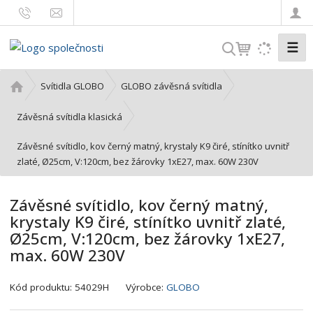
☰
V
y
h
Ú
Svítidla GLOBO
GLOBO závěsná svítidla
l
v
o
e
Závěsná svítidla klasická
d
d
Závěsné svítidlo, kov černý matný, krystaly K9 čiré, stínítko uvnitř
n
a
zlaté, Ø25cm, V:120cm, bez žárovky 1xE27, max. 60W 230V
í
t
s
t
Závěsné svítidlo, kov černý matný,
r
krystaly K9 čiré, stínítko uvnitř zlaté,
a
Ø25cm, V:120cm, bez žárovky 1xE27,
n
max. 60W 230V
a
K
Kód produktu:
54029H
Výrobce:
GLOBO
ó