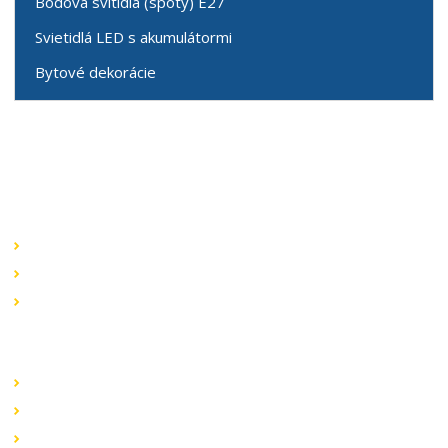
Bodová svítidla (spoty) E27
Svietidlá LED s akumulátormi
Bytové dekorácie
Speciální nabídky
Akční nabídky
Novinky v sortimentu
Výprodej
Rychlé odkazy
Obchodní podmínky
Záruka a reklamace
Ochrana dat