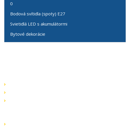
0
Bodová svítidla (spoty) E27
Svietidlá LED s akumulátormi
Bytové dekorácie
Speciální nabídky
Akční nabídky
Novinky v sortimentu
Výprodej
Rychlé odkazy
Obchodní podmínky