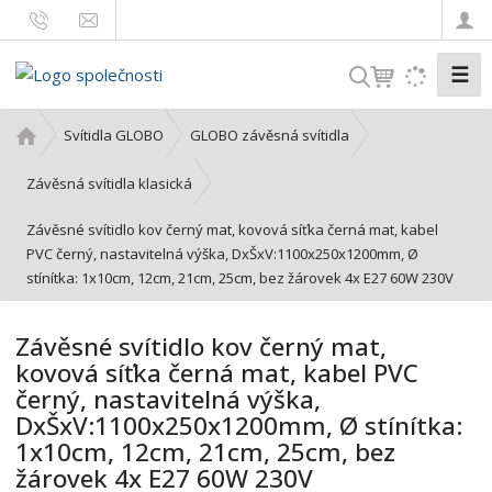
☰
V
y
h
Ú
Svítidla GLOBO
GLOBO závěsná svítidla
l
v
o
e
Závěsná svítidla klasická
d
d
Závěsné svítidlo kov černý mat, kovová síťka černá mat, kabel
n
a
PVC černý, nastavitelná výška, DxŠxV:1100x250x1200mm, Ø
í
t
stínítka: 1x10cm, 12cm, 21cm, 25cm, bez žárovek 4x E27 60W 230V
s
t
r
Závěsné svítidlo kov černý mat,
a
kovová síťka černá mat, kabel PVC
n
černý, nastavitelná výška,
a
DxŠxV:1100x250x1200mm, Ø stínítka:
1x10cm, 12cm, 21cm, 25cm, bez
žárovek 4x E27 60W 230V