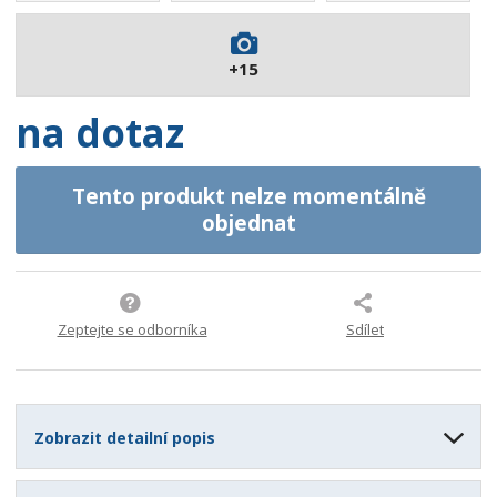
4
5
+15
9
5
na dotaz
Tento produkt nelze momentálně
objednat
Zeptejte se odborníka
Sdílet
Zobrazit detailní popis