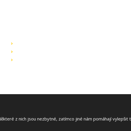
Rychlé odkazy
K
Obchodní podmínky
B
L
Záruka a reklamace
4
Ochrana dat
E
T
 stránek
|
teré z nich jsou nezbytné, zatímco jiné nám pomáhají vylepšit te