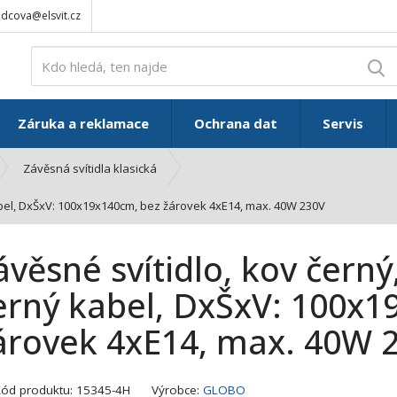
adcova@elsvit.cz
V
Záruka a reklamace
Ochrana dat
Servis
Závěsná svítidla klasická
 kabel, DxŠxV: 100x19x140cm, bez žárovek 4xE14, max. 40W 230V
ávěsné svítidlo, kov černý,
erný kabel, DxŠxV: 100x1
árovek 4xE14, max. 40W 
K
Kód produktu:
15345-4H
Výrobce:
GLOBO