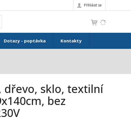
Přihlásit se
K
yhledat
d
o
h
Dotazy - poptávka
Kontakty
l
e
d
á
,
t
e
 dřevo, sklo, textilní
n
n
9x140cm, bez
a
230V
j
d
e