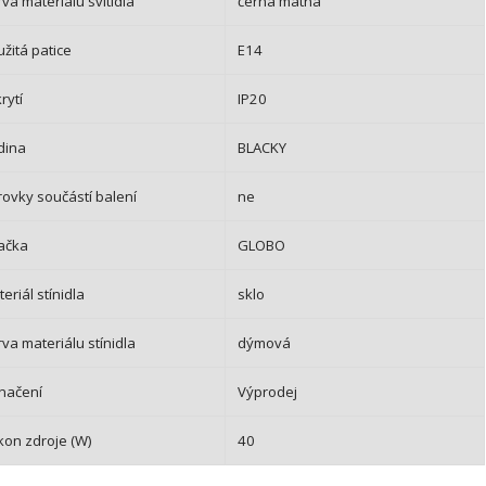
va materiálu svítidla
černá matná
žitá patice
E14
krytí
IP20
dina
BLACKY
rovky součástí balení
ne
ačka
GLOBO
eriál stínidla
sklo
va materiálu stínidla
dýmová
načení
Výprodej
kon zdroje (W)
40