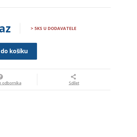
az
> 5KS U DODAVATELE
 do košíku
e odborníka
Sdílet