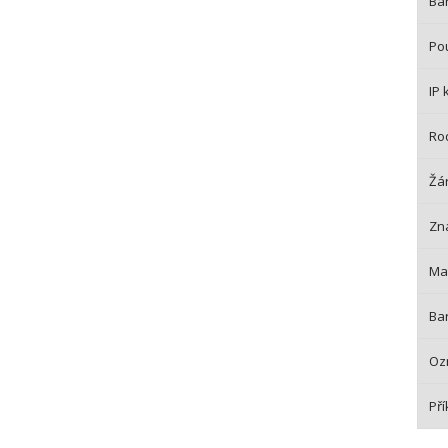
Bar
Pou
IP 
Ro
Žá
Zn
Mat
Bar
Oz
Pří