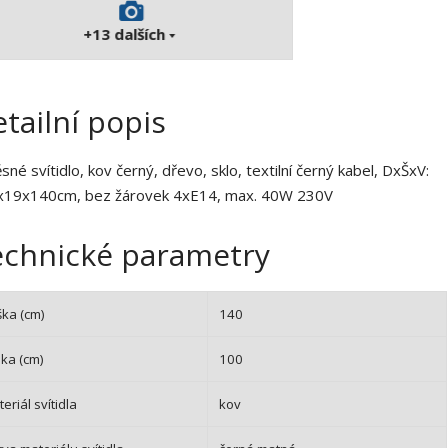
9
5
+13
dalších
5
tailní popis
sné svítidlo, kov černý, dřevo, sklo, textilní černý kabel, DxŠxV:
x19x140cm, bez žárovek 4xE14, max. 40W 230V
echnické parametry
ška (cm)
140
ka (cm)
100
eriál svítidla
kov