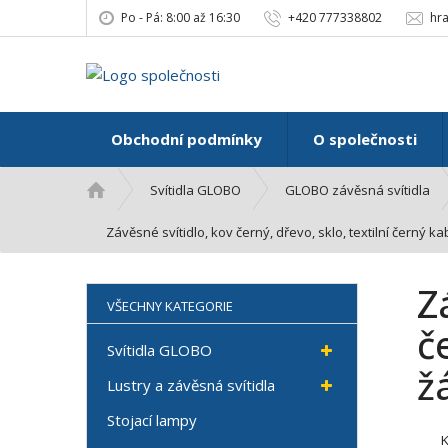
Po - Pá: 8:00 až 16:30
+420 777338802
hr
Obchodní podmínky
O společnosti
Ú
Svítidla GLOBO
GLOBO závěsná svítidla
v
o
Závěsné svítidlo, kov černý, dřevo, sklo, textilní černý
d
n
Z
í
VŠECHNY KATEGORIE
s
č
t
Svítidla GLOBO
r
ž
Lustry a závěsná svítidla
a
n
Stojací lampy
a