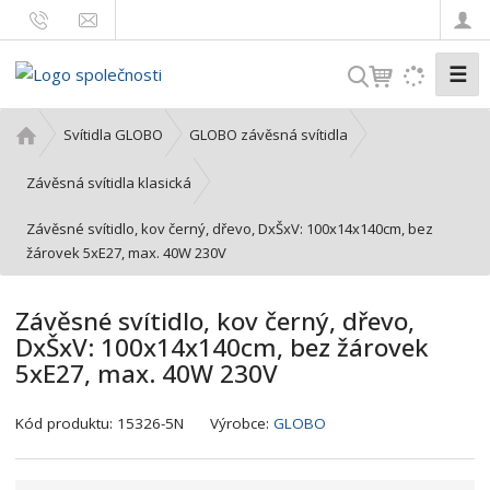
☰
V
y
h
Ú
Svítidla GLOBO
GLOBO závěsná svítidla
l
v
o
e
Závěsná svítidla klasická
d
d
Závěsné svítidlo, kov černý, dřevo, DxŠxV: 100x14x140cm, bez
n
a
žárovek 5xE27, max. 40W 230V
í
t
s
t
Závěsné svítidlo, kov černý, dřevo,
r
DxŠxV: 100x14x140cm, bez žárovek
a
5xE27, max. 40W 230V
n
a
K
Kód produktu:
15326-5N
Výrobce:
GLOBO
ó
d