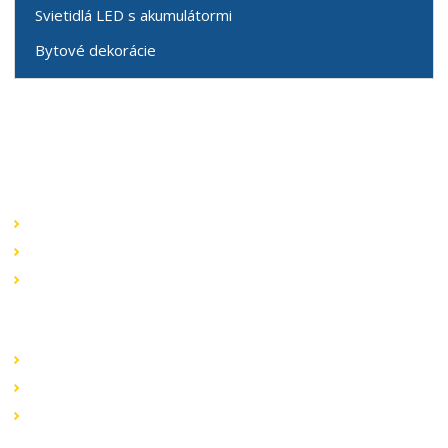
Svietidlá LED s akumulátormi
Bytové dekorácie
Speciální nabídky
Akční nabídky
Novinky v sortimentu
Výprodej
Rychlé odkazy
Obchodní podmínky
Záruka a reklamace
Ochrana dat