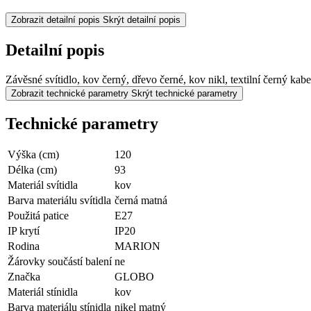
Zobrazit detailní popis
Skrýt detailní popis
Detailní popis
Závěsné svítidlo, kov černý, dřevo černé, kov nikl, textilní čern
Zobrazit technické parametry
Skrýt technické parametry
Technické parametry
Výška (cm)
120
Délka (cm)
93
Materiál svítidla
kov
Barva materiálu svítidla
černá matná
Použitá patice
E27
IP krytí
IP20
Rodina
MARION
Žárovky součástí balení
ne
Značka
GLOBO
Materiál stínidla
kov
Barva materiálu stínidla
nikel matný