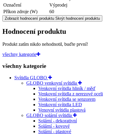
Označení
Výprodej
Příkon zdroje (W)
60
Zobrazit hodnocení produktu
Skrýt hodnocení produktu
Hodnocení produktu
Produkt zatím nikdo nehodnotil, buďte první!
všechny kategorie
všechny kategorie
Svítidla GLOBO
GLOBO venkovní svítidla
Venkovní svítidla hliník / měď
Venkovní svítidla z nerezové oceli
Venkovní svítidla se senzorem
Venkovní svítidla LED
Venovní svítidla plastová
GLOBO solární svítidla
Solární - dekorativní
Solární - kovové
Solární - plastové