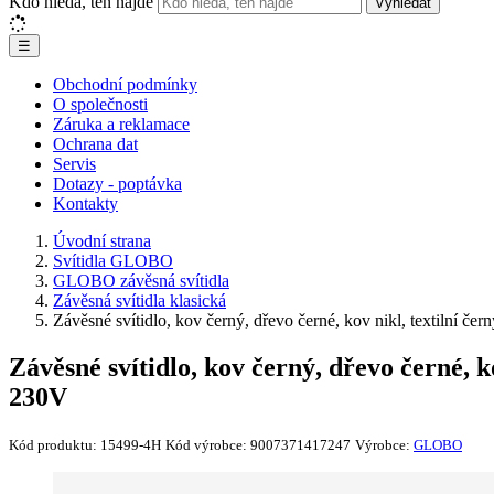
Kdo hledá, ten najde
Vyhledat
☰
Obchodní podmínky
O společnosti
Záruka a reklamace
Ochrana dat
Servis
Dotazy - poptávka
Kontakty
Úvodní strana
Svítidla GLOBO
GLOBO závěsná svítidla
Závěsná svítidla klasická
Závěsné svítidlo, kov černý, dřevo černé, kov nikl, textiln
Závěsné svítidlo, kov černý, dřevo černé,
230V
Kód produktu:
15499-4H
Kód výrobce:
9007371417247
Výrobce:
GLOBO