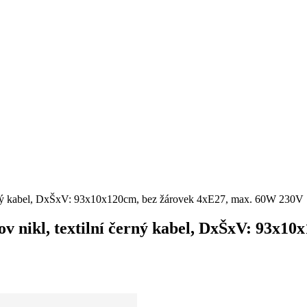
í černý kabel, DxŠxV: 93x10x120cm, bez žárovek 4xE27, max. 60W 230V
 kov nikl, textilní černý kabel, DxŠxV: 93x