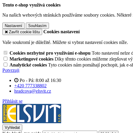
Tento e-shop využívá cookies
Na našich webových stránkách používáme soubory cookies. Některé z n
Nastavení
Souhlasím
Cookies nastavení
Zavřít cookie lištu
Vaše soukromí je důležité. Můžete si vybrat nastavení cookies níže.
Cookies nezbytné pro využívání e-shopu
Toto nastavení nelze 
Marketingové cookies
Díky těmto cookies můžeme zlepšovat výko
Analytické cookies
Tyto cookies nám pomáhají pochopit, jak e-s
Potvrzuji
Po - Pá: 8:00 až 16:30
+420 777338802
hradcova@elsvit.cz
Přihlásit se
Vyhledat