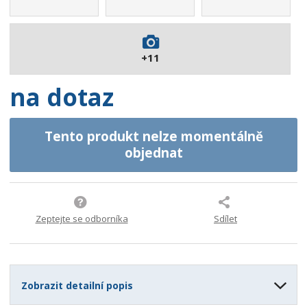
6
4
2
+11
6
8
na dotaz
Tento produkt nelze momentálně
objednat
Zeptejte se odborníka
Sdílet
Zobrazit detailní popis