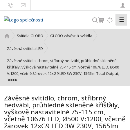
☰
V
y
h
Ú
Svítidla GLOBO
GLOBO závěsná svítidla
l
v
o
e
Závěsná svítidla LED
d
d
Závěsné svítidlo, chrom, stříbrný hedvábí, průhledné skleněné
n
a
křišťály, výškově nastavitelné 75-115 cm, včetně 10676 LED, Ø500
í
t
V:1200, včetně žárovek 12xG9 LED 3W 230V, 1565lm Total Output,
s
3000K.
t
r
a
Závěsné svítidlo, chrom, stříbrný
n
hedvábí, průhledné skleněné křišťály,
a
výškově nastavitelné 75-115 cm,
včetně 10676 LED, Ø500 V:1200, včetně
žárovek 12xG9 LED 3W 230V, 1565lm