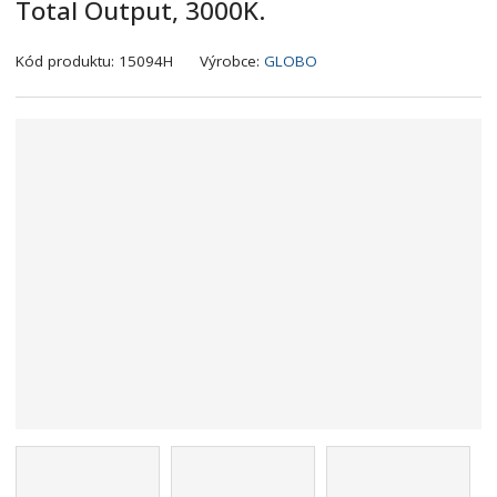
Total Output, 3000K.
K
Kód produktu:
15094H
Výrobce:
GLOBO
ó
d
v
ý
r
o
b
c
e
:
9
0
0
7
3
7
1
3