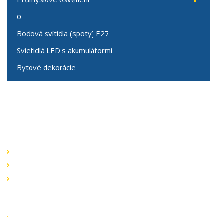
0
Bodová svítidla (spoty) E27
Svietidlá LED s akumulátormi
Bytové dekorácie
Speciální nabídky
Akční nabídky
Novinky v sortimentu
Výprodej
Rychlé odkazy