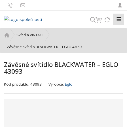
☰
V
y
h
Ú
Svítidla VINTAGE
l
v
o
Závěsné svítidlo BLACKWATER – EGLO 43093
e
d
d
n
a
Závěsné svítidlo BLACKWATER – EGLO
í
t
43093
s
t
K
r
Kód produktu:
43093
Výrobce:
Eglo
ó
a
d
n
v
a
ý
r
o