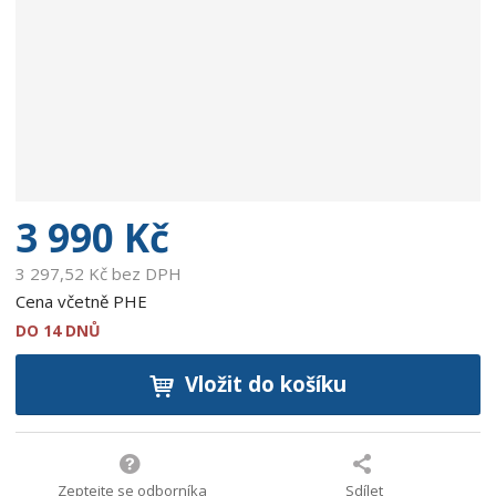
b
c
e
:
9
0
0
2
7
5
3 990 Kč
9
4
3 297,52 Kč bez DPH
3
Cena včetně PHE
0
DO 14 DNŮ
9
3
Vložit do košíku
1
Zeptejte se odborníka
Sdílet