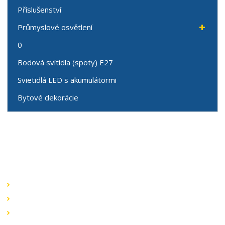
Příslušenství
Průmyslové osvětlení
0
Bodová svítidla (spoty) E27
Svietidlá LED s akumulátormi
Bytové dekorácie
Speciální nabídky
Akční nabídky
Novinky v sortimentu
Výprodej