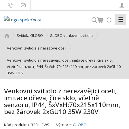
☰
V
y
h
Ú
Svítidla GLOBO
GLOBO venkovní svítidla
l
v
o
e
Venkovní svítidla z nerezové oceli
d
d
Venkovní svítidlo z nerezavějící oceli, imitace dřeva, čiré sklo,
n
a
včetně senzoru, IP44, ŠxVxH:70x215x110mm, bez žárovek 2xGU10
í
t
35W 230V
s
t
r
Venkovní svítidlo z nerezavějící oceli,
a
imitace dřeva, čiré sklo, včetně
n
senzoru, IP44, ŠxVxH:70x215x110mm,
a
bez žárovek 2xGU10 35W 230V
K
Kód produktu:
3201-2WS
Výrobce:
GLOBO