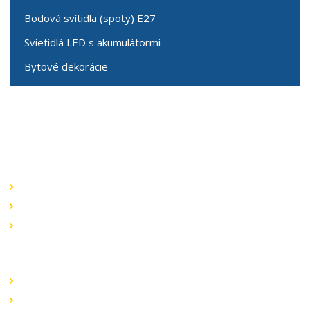
Bodová svítidla (spoty) E27
Svietidlá LED s akumulátormi
Bytové dekorácie
Speciální nabídky
Akční nabídky
Novinky v sortimentu
Výprodej
Rychlé odkazy
Obchodní podmínky
Záruka a reklamace