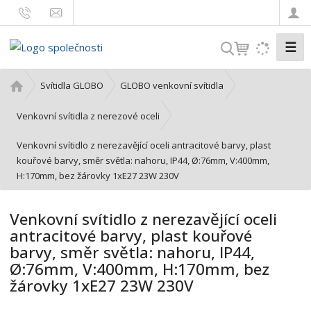
☰
V
y
h
Ú
Svítidla GLOBO
GLOBO venkovní svítidla
l
v
o
e
Venkovní svítidla z nerezové oceli
d
d
Venkovní svítidlo z nerezavějící oceli antracitové barvy, plast
n
a
kouřové barvy, směr světla: nahoru, IP44, Ø:76mm, V:400mm,
í
t
H:170mm, bez žárovky 1xE27 23W 230V
s
t
r
Venkovní svítidlo z nerezavějící oceli
a
antracitové barvy, plast kouřové
n
barvy, směr světla: nahoru, IP44,
a
Ø:76mm, V:400mm, H:170mm, bez
žárovky 1xE27 23W 230V