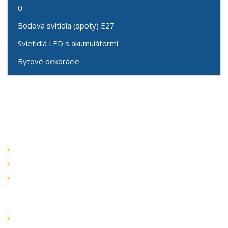
0
Bodová svítidla (spoty) E27
Svietidlá LED s akumulátormi
Bytové dekorácie
Speciální nabídky
Akční nabídky
Novinky v sortimentu
Výprodej
Rychlé odkazy
Obchodní podmínky