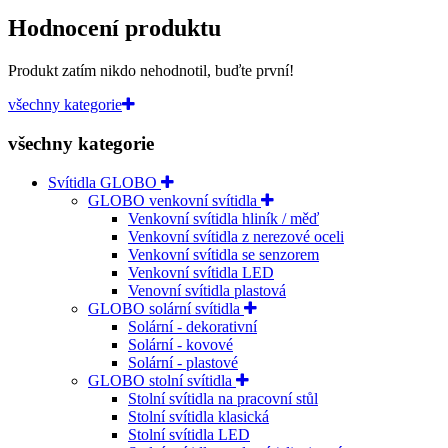
Hodnocení produktu
Produkt zatím nikdo nehodnotil, buďte první!
všechny kategorie
všechny kategorie
Svítidla GLOBO
GLOBO venkovní svítidla
Venkovní svítidla hliník / měď
Venkovní svítidla z nerezové oceli
Venkovní svítidla se senzorem
Venkovní svítidla LED
Venovní svítidla plastová
GLOBO solární svítidla
Solární - dekorativní
Solární - kovové
Solární - plastové
GLOBO stolní svítidla
Stolní svítidla na pracovní stůl
Stolní svítidla klasická
Stolní svítidla LED