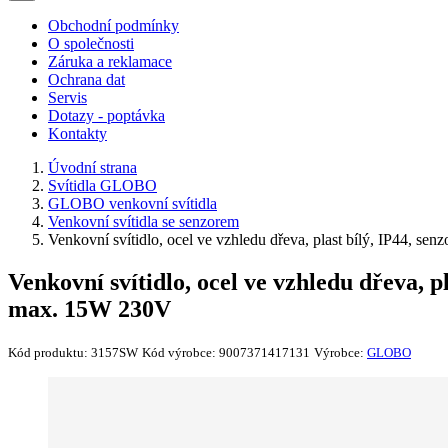
Obchodní podmínky
O společnosti
Záruka a reklamace
Ochrana dat
Servis
Dotazy - poptávka
Kontakty
Úvodní strana
Svítidla GLOBO
GLOBO venkovní svítidla
Venkovní svítidla se senzorem
Venkovní svítidlo, ocel ve vzhledu dřeva, plast bílý, IP44,
Venkovní svítidlo, ocel ve vzhledu dřeva, 
max. 15W 230V
Kód produktu:
3157SW
Kód výrobce:
9007371417131
Výrobce:
GLOBO