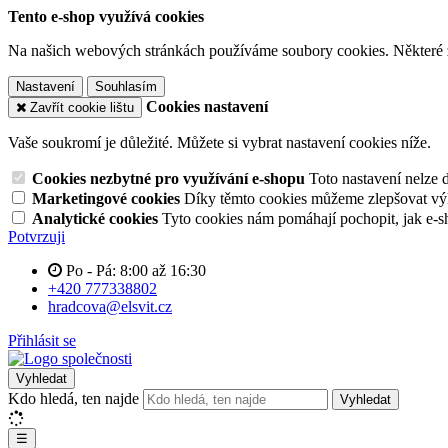
Tento e-shop využívá cookies
Na našich webových stránkách používáme soubory cookies. Některé z n
Nastavení
Souhlasím
Cookies nastavení
Zavřít cookie lištu
Vaše soukromí je důležité. Můžete si vybrat nastavení cookies níže.
Cookies nezbytné pro využívání e-shopu
Toto nastavení nelze 
Marketingové cookies
Díky těmto cookies můžeme zlepšovat výko
Analytické cookies
Tyto cookies nám pomáhají pochopit, jak e-s
Potvrzuji
Po - Pá: 8:00 až 16:30
+420 777338802
hradcova@elsvit.cz
Přihlásit se
Vyhledat
Kdo hledá, ten najde
Vyhledat
☰