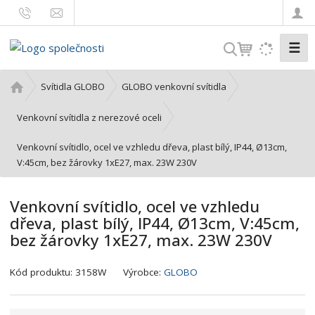
☰
V
y
h
Ú
Svítidla GLOBO
GLOBO venkovní svítidla
l
v
o
e
Venkovní svítidla z nerezové oceli
d
d
Venkovní svítidlo, ocel ve vzhledu dřeva, plast bílý, IP44, Ø13cm,
n
a
V:45cm, bez žárovky 1xE27, max. 23W 230V
í
t
s
t
Venkovní svítidlo, ocel ve vzhledu
r
dřeva, plast bílý, IP44, Ø13cm, V:45cm,
a
bez žárovky 1xE27, max. 23W 230V
n
a
K
Kód produktu:
3158W
Výrobce:
GLOBO
ó
d