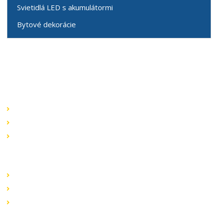
Svietidlá LED s akumulátormi
Bytové dekorácie
Speciální nabídky
Akční nabídky
Novinky v sortimentu
Výprodej
Rychlé odkazy
Obchodní podmínky
Záruka a reklamace
Ochrana dat