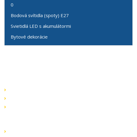
0
Bodová svítidla (spoty) E27
Svietidlá LED s akumulátormi
Bytové dekorácie
Speciální nabídky
Akční nabídky
Novinky v sortimentu
Výprodej
Rychlé odkazy
Obchodní podmínky