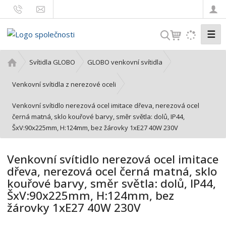
☰
V
y
h
Ú
Svítidla GLOBO
GLOBO venkovní svítidla
l
v
o
e
Venkovní svítidla z nerezové oceli
d
d
Venkovní svítidlo nerezová ocel imitace dřeva, nerezová ocel
n
a
černá matná, sklo kouřové barvy, směr světla: dolů, IP44,
í
t
ŠxV:90x225mm, H:124mm, bez žárovky 1xE27 40W 230V
s
t
r
Venkovní svítidlo nerezová ocel imitace
a
dřeva, nerezová ocel černá matná, sklo
n
kouřové barvy, směr světla: dolů, IP44,
a
ŠxV:90x225mm, H:124mm, bez
žárovky 1xE27 40W 230V