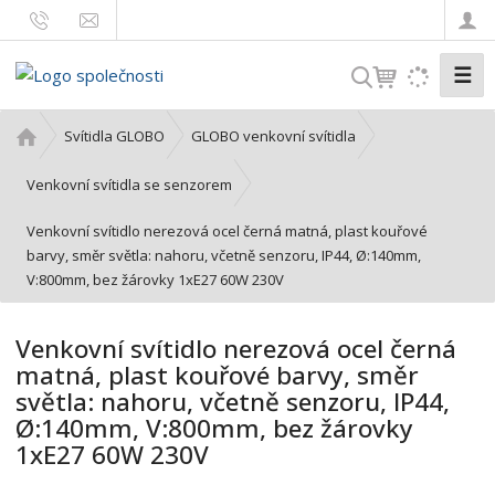
☰
V
y
h
Ú
Svítidla GLOBO
GLOBO venkovní svítidla
l
v
o
e
Venkovní svítidla se senzorem
d
d
Venkovní svítidlo nerezová ocel černá matná, plast kouřové
n
a
barvy, směr světla: nahoru, včetně senzoru, IP44, Ø:140mm,
í
t
V:800mm, bez žárovky 1xE27 60W 230V
s
t
r
Venkovní svítidlo nerezová ocel černá
a
matná, plast kouřové barvy, směr
n
světla: nahoru, včetně senzoru, IP44,
a
Ø:140mm, V:800mm, bez žárovky
1xE27 60W 230V