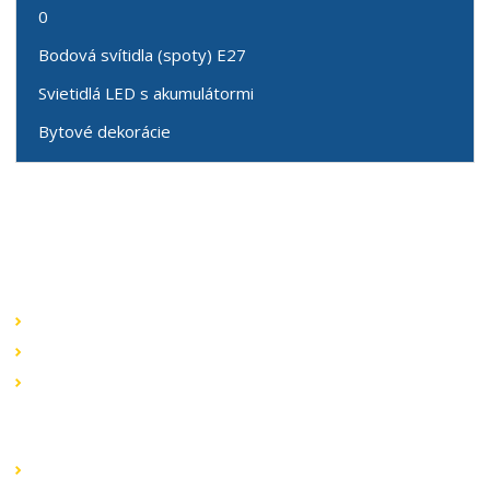
0
Bodová svítidla (spoty) E27
Svietidlá LED s akumulátormi
Bytové dekorácie
Speciální nabídky
Akční nabídky
Novinky v sortimentu
Výprodej
Rychlé odkazy
Obchodní podmínky