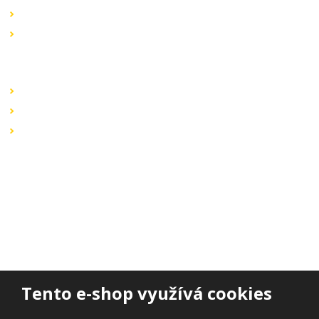
Novinky v sortimentu
Výprodej
Rychlé odkazy
Obchodní podmínky
Záruka a reklamace
Ochrana dat
Kontaktujte nás
BOHEMIA ELSVIT s.r.o.
Lipová 693
473 01 Nový Bor
Email:
bohemia.elsvit@seznam.cz
Tel.:
+420 777 338 802
Tento e-shop využívá cookies