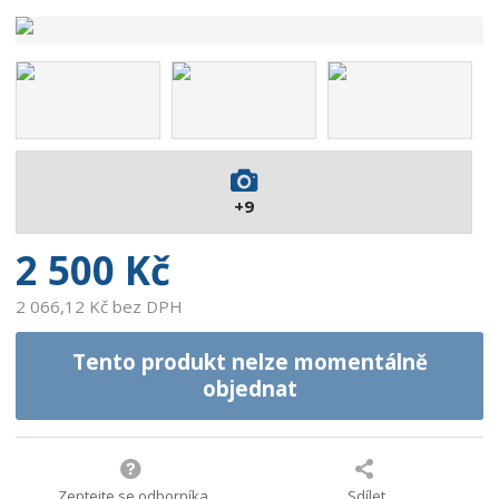
d
v
ý
r
o
b
c
e
:
+9
9
0
2 500 Kč
0
7
2 066,12 Kč bez DPH
3
7
Tento produkt nelze momentálně
1
objednat
4
1
1
1
8
Zeptejte se odborníka
Sdílet