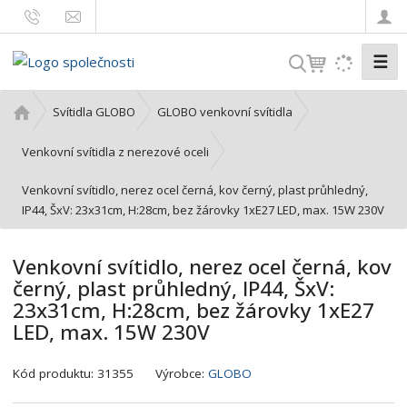
☰
V
y
h
Ú
Svítidla GLOBO
GLOBO venkovní svítidla
l
v
o
e
Venkovní svítidla z nerezové oceli
d
d
Venkovní svítidlo, nerez ocel černá, kov černý, plast průhledný,
n
a
IP44, ŠxV: 23x31cm, H:28cm, bez žárovky 1xE27 LED, max. 15W 230V
í
t
s
t
Venkovní svítidlo, nerez ocel černá, kov
r
černý, plast průhledný, IP44, ŠxV:
a
23x31cm, H:28cm, bez žárovky 1xE27
n
LED, max. 15W 230V
a
K
Kód produktu:
31355
Výrobce:
GLOBO
ó