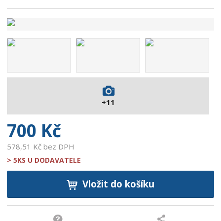
ó
d
v
ý
r
o
b
c
e
:
+11
9
0
700 Kč
0
7
578,51 Kč bez DPH
3
> 5KS U DODAVATELE
7
1
Vložit do košíku
4
2
2
0