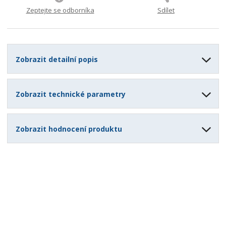
6
Zeptejte se odborníka
Sdílet
7
Zobrazit detailní popis
Zobrazit technické parametry
Zobrazit hodnocení produktu
Speciální nabídky