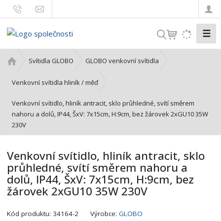
☰
V
y
h
Ú
Svítidla GLOBO
GLOBO venkovní svítidla
l
v
o
e
Venkovní svítidla hliník / měď
d
d
Venkovní svítidlo, hliník antracit, sklo průhledné, svítí směrem
n
a
nahoru a dolů, IP44, ŠxV: 7x15cm, H:9cm, bez žárovek 2xGU10 35W
í
t
230V
s
t
r
Venkovní svítidlo, hliník antracit, sklo
a
průhledné, svítí směrem nahoru a
n
dolů, IP44, ŠxV: 7x15cm, H:9cm, bez
a
žárovek 2xGU10 35W 230V
K
Kód produktu:
34164-2
Výrobce:
GLOBO