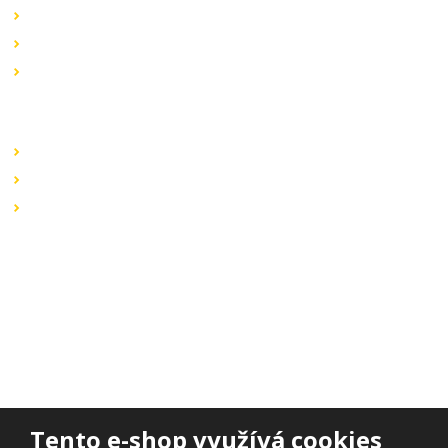
Akční nabídky
Novinky v sortimentu
Výprodej
Rychlé odkazy
Obchodní podmínky
Záruka a reklamace
Ochrana dat
Kontaktujte nás
BOHEMIA ELSVIT s.r.o.
Lipová 693
473 01 Nový Bor
Email:
bohemia.elsvit@seznam.cz
Tel.:
+420 777 338 802
Tento e-shop využívá cookies