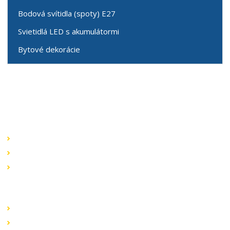
Bodová svítidla (spoty) E27
Svietidlá LED s akumulátormi
Bytové dekorácie
Speciální nabídky
Akční nabídky
Novinky v sortimentu
Výprodej
Rychlé odkazy
Obchodní podmínky
Záruka a reklamace