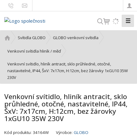
☰
V
y
h
Ú
Svítidla GLOBO
GLOBO venkovní svítidla
l
v
o
e
Venkovní svítidla hliník / měď
d
d
Venkovní svítidlo, hliník antracit, sklo průhledné, otočné,
n
a
nastavitelné, IP44, ŠxV: 7x17cm, H:12cm, bez žárovky 1xGU10 35W
í
t
230V
s
t
r
Venkovní svítidlo, hliník antracit, sklo
a
průhledné, otočné, nastavitelné, IP44,
n
ŠxV: 7x17cm, H:12cm, bez žárovky
a
1xGU10 35W 230V
K
Kód produktu:
34164W
Výrobce:
GLOBO