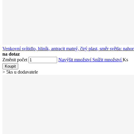
Venkovní svítidlo, hliník, antracit matný, čirý plast, směr světla
na dotaz
Změnit počet
Navýšit množství
Snížit množství
Ks
Koupit
> 5ks u dodavatele