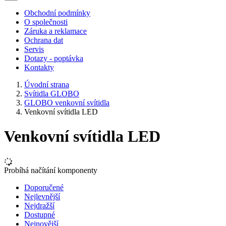
Obchodní podmínky
O společnosti
Záruka a reklamace
Ochrana dat
Servis
Dotazy - poptávka
Kontakty
Úvodní strana
Svítidla GLOBO
GLOBO venkovní svítidla
Venkovní svítidla LED
Venkovní svítidla LED
Probíhá načítání komponenty
Doporučené
Nejlevnější
Nejdražší
Dostupné
Nejnovější