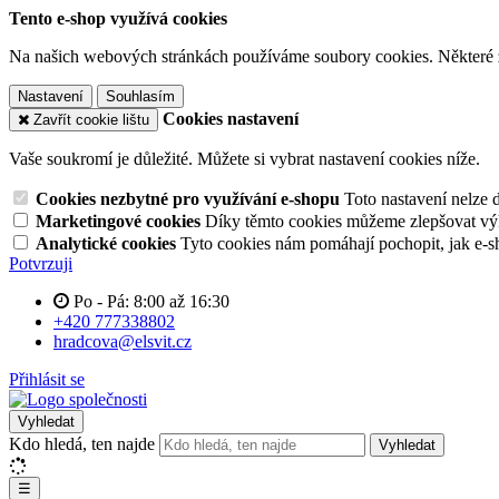
Tento e-shop využívá cookies
Na našich webových stránkách používáme soubory cookies. Některé z n
Nastavení
Souhlasím
Cookies nastavení
Zavřít cookie lištu
Vaše soukromí je důležité. Můžete si vybrat nastavení cookies níže.
Cookies nezbytné pro využívání e-shopu
Toto nastavení nelze 
Marketingové cookies
Díky těmto cookies můžeme zlepšovat výko
Analytické cookies
Tyto cookies nám pomáhají pochopit, jak e-s
Potvrzuji
Po - Pá: 8:00 až 16:30
+420 777338802
hradcova@elsvit.cz
Přihlásit se
Vyhledat
Kdo hledá, ten najde
Vyhledat
☰