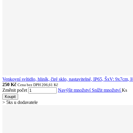
Venkovní svítidlo, hliník, čiré sklo, nastavitelné, IP65, ŠxV: 9x7
250 Kč
Cena bez DPH 206,61 Kč
Změnit počet
Navýšit množství
Snížit množství
Ks
Koupit
> 5ks u dodavatele