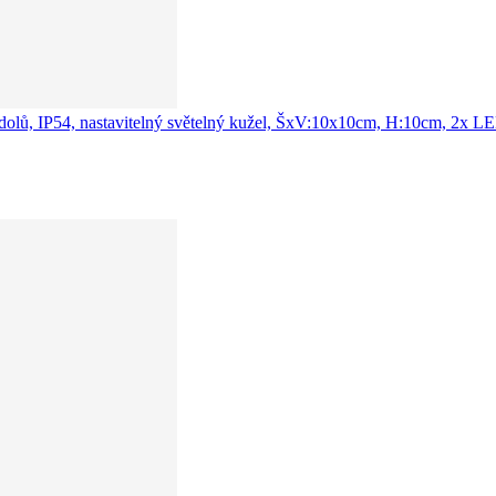
u a dolů, IP54, nastavitelný světelný kužel, ŠxV:10x10cm, H:10cm, 2