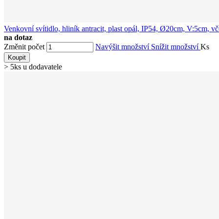
Venkovní svítidlo, hliník antracit, plast opál, IP54, Ø20cm, V:5cm
na dotaz
Změnit počet
Navýšit množství
Snížit množství
Ks
Koupit
> 5ks u dodavatele