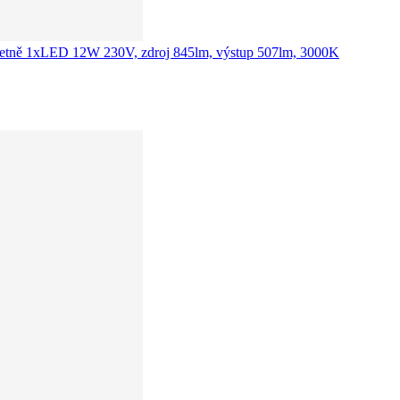
, včetně 1xLED 12W 230V, zdroj 845lm, výstup 507lm, 3000K