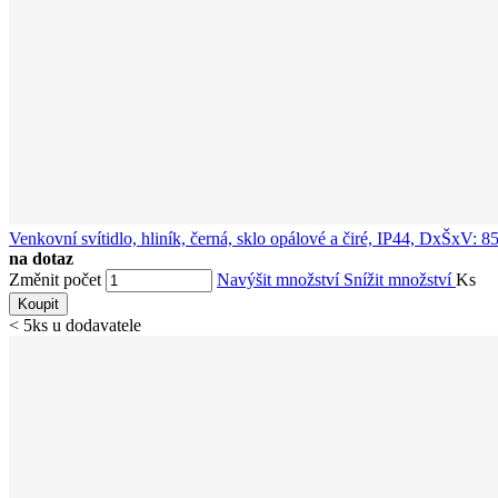
Venkovní svítidlo, hliník, černá, sklo opálové a čiré, IP44, DxŠ
na dotaz
Změnit počet
Navýšit množství
Snížit množství
Ks
Koupit
< 5ks u dodavatele