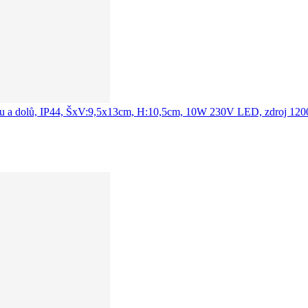
: nahoru a dolů, IP44, ŠxV:9,5x13cm, H:10,5cm, 10W 230V LED, zdroj 1