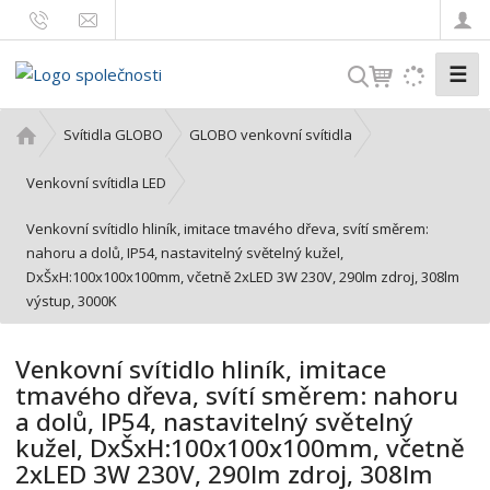
☰
V
y
h
Ú
Svítidla GLOBO
GLOBO venkovní svítidla
l
v
o
e
Venkovní svítidla LED
d
d
Venkovní svítidlo hliník, imitace tmavého dřeva, svítí směrem:
n
a
nahoru a dolů, IP54, nastavitelný světelný kužel,
í
t
DxŠxH:100x100x100mm, včetně 2xLED 3W 230V, 290lm zdroj, 308lm
s
výstup, 3000K
t
r
a
Venkovní svítidlo hliník, imitace
n
tmavého dřeva, svítí směrem: nahoru
a
a dolů, IP54, nastavitelný světelný
kužel, DxŠxH:100x100x100mm, včetně
2xLED 3W 230V, 290lm zdroj, 308lm