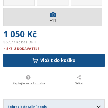
4
2
4
+11
5
4
1 050 Kč
867,77 Kč bez DPH
> 5KS U DODAVATELE
Vložit do košíku
Zeptejte se odborníka
Sdílet
Zobrazit detailní popis