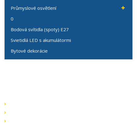
Průmyslové osvětlení
0
Bodová svítidla (spoty) E27
Svietidlá LED s akumulátormi
Bytové dekorácie
Speciální nabídky
Akční nabídky
Novinky v sortimentu
Výprodej
Rychlé odkazy