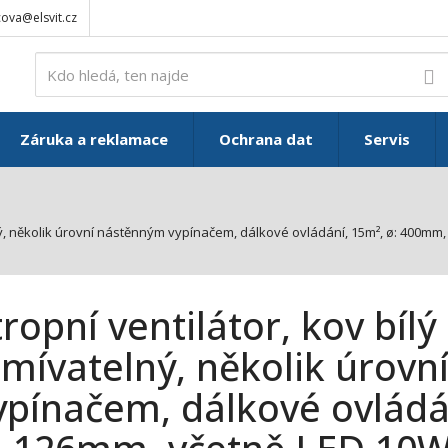
ova@elsvit.cz
V
Záruka a reklamace
Ochrana dat
Servis
telný, několik úrovní nástěnným vypínačem, dálkové ovládání, 15m², ø: 400m
tropní ventilátor, kov bílý
tmívatelný, několik úrov
ypínačem, dálkové ovládá