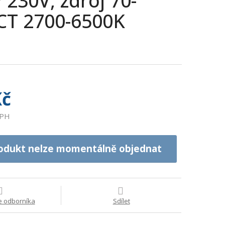
230V, zdroj 70-
CT 2700-6500K
Kč
DPH
odukt nelze momentálně objednat
e odborníka
Sdílet