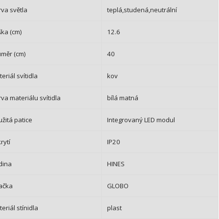
va světla
teplá,studená,neutrální
ška (cm)
12.6
ůměr (cm)
40
eriál svítidla
kov
va materiálu svítidla
bílá matná
žitá patice
Integrovaný LED modul
krytí
IP20
dina
HINES
ačka
GLOBO
eriál stínidla
plast