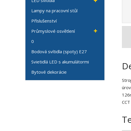
LED svítidla
Lampy na pracovní stůl
Příslušenství
Průmyslové osvětlení
0
Bodová svítidla (spoty) E27
Svietidlá LED s akumulátormi
De
Bytové dekorácie
Stro
úrov
126m
CCT
T