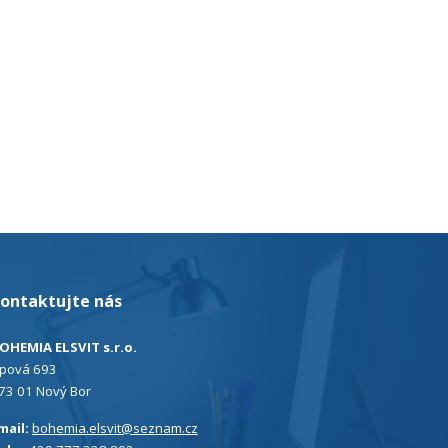
ontaktujte nás
OHEMIA ELSVIT s.r.o.
ipová 693
73 01 Nový Bor
mail:
bohemia.elsvit@seznam.cz