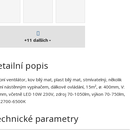
1
4
8
7
2
3
+11
dalších
3
tailní popis
pní ventilátor, kov bílý mat, plast bílý mat, stmívatelný, několik
ní nástěnným vypínačem, dálkové ovládání, 15m², ø: 400mm, V:
m, včetně LED 10W 230V, zdroj 70-1050lm, výkon 70-750lm,
 2700-6500K
echnické parametry