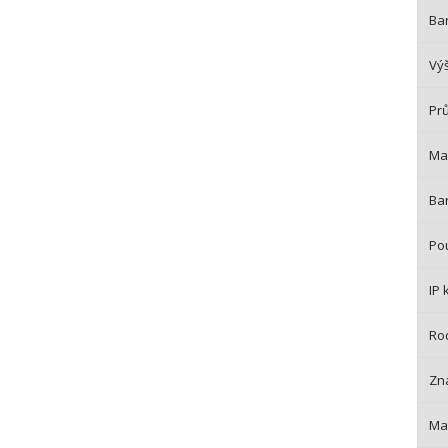
Bar
Vý
Pr
Mat
Bar
Pou
IP 
Ro
Zn
Mat