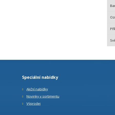
Bar
Oz
Pří
Svě
Speciální nabídky
Akční nabídky
Novinky v sortimentu
Výprodej