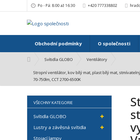
Po - Pá: 8:00 až 16:30
+420 777338802
hradc
Obchodní podmínky
O společnosti
Ú
Svítidla GLOBO
Ventilátory
v
o
Stropní ventilátor, kov bílý mat, plast bílý mat, stmíva
d
70-750lm, CCT 2700-6500K
n
í
S
s
VŠECHNY KATEGORIE
t
s
r
Svítidla GLOBO
a
v
Lustry a závěsná svítidla
n
a
Stojací lampy