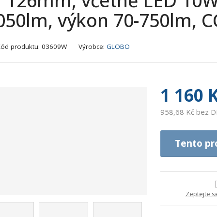
: 126mm, včetně LED 10W 
050lm, výkon 70-750lm, C
K
Kód produktu:
03609W
Výrobce:
GLOBO
ó
d
v
ý
1 160 
r
o
958,68 Kč bez 
b
c
e
Tento pr
:
9
0
0
Zeptejte s
7
3
7