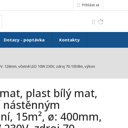
Přihlásit se
K
yhledat
d
o
h
Dotazy - poptávka
Kontakty
l
e
d
á
m, V: 126mm, včetně LED 10W 230V, zdroj 70-1050lm, výkon
,
t
e
n
 mat, plast bílý mat,
n
a
ní nástěnným
j
ní, 15m², ø: 400mm,
d
e