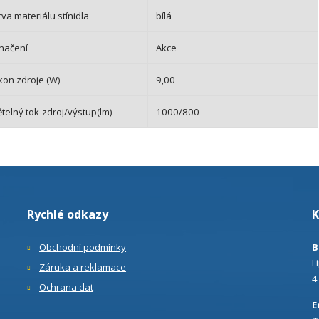
va materiálu stínidla
bílá
načení
Akce
kon zdroje (W)
9,00
telný tok-zdroj/výstup(lm)
1000/800
Rychlé odkazy
K
Obchodní podmínky
B
L
Záruka a reklamace
4
Ochrana dat
E