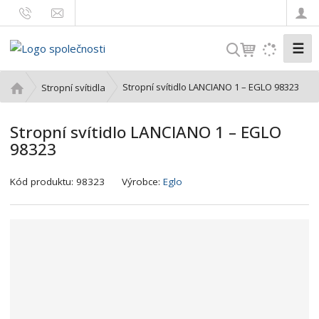
☰
V
y
h
Ú
Stropní svítidlo LANCIANO 1 – EGLO 98323
Stropní svítidla
l
v
o
e
Stropní svítidlo LANCIANO 1 – EGLO
d
d
98323
n
a
í
t
K
s
Kód produktu:
98323
Výrobce:
Eglo
ó
t
d
r
v
a
ý
n
r
a
o
b
c