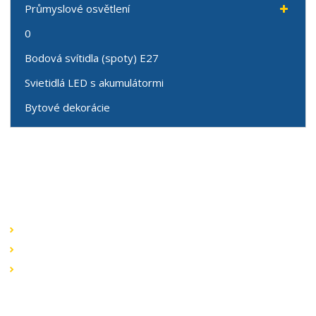
Průmyslové osvětlení
0
Bodová svítidla (spoty) E27
Svietidlá LED s akumulátormi
Bytové dekorácie
Speciální nabídky
Akční nabídky
Novinky v sortimentu
Výprodej
Rychlé odkazy