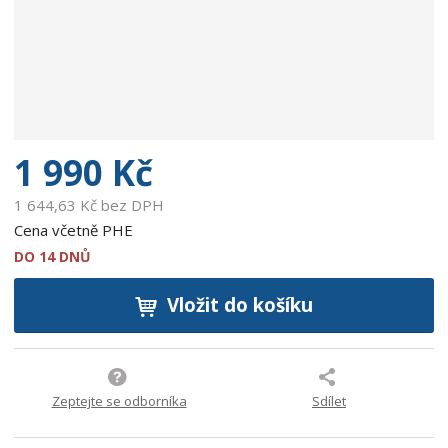
e
:
9
0
0
2
7
5
1 990 Kč
9
9
1 644,63 Kč bez DPH
8
Cena včetně PHE
3
DO 14 DNŮ
2
3
Vložit do košíku
9
Zeptejte se odborníka
Sdílet