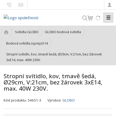
☰
V
y
h
Ú
Svítidla GLOBO
GLOBO bodová svítidla
l
v
o
e
Bodová svítidla (spoty) E14
d
d
Stropní svítidlo, kov, tmavě šedá, Ø29cm, V:21cm, bez žárovek
n
a
3xE14, max. 40W 230V.
í
t
s
t
Stropní svítidlo, kov, tmavě šedá,
r
Ø29cm, V:21cm, bez žárovek 3xE14,
a
max. 40W 230V.
n
a
K
Kód produktu:
54651-3
Výrobce:
GLOBO
ó
d