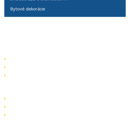
Bytové dekorácie
Speciální nabídky
Akční nabídky
Novinky v sortimentu
Výprodej
Rychlé odkazy
Obchodní podmínky
Záruka a reklamace
Ochrana dat
Kontaktujte nás