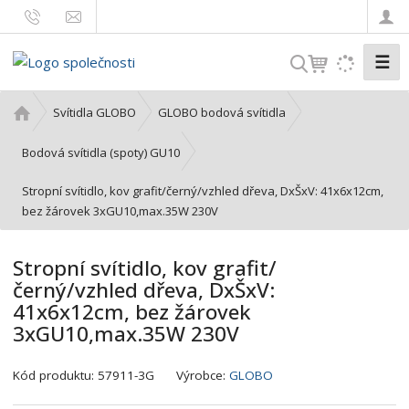
☰
V
y
h
Ú
Svítidla GLOBO
GLOBO bodová svítidla
l
v
o
e
Bodová svítidla (spoty) GU10
d
d
Stropní svítidlo, kov grafit/černý/vzhled dřeva, DxŠxV: 41x6x12cm,
n
a
bez žárovek 3xGU10,max.35W 230V
í
t
s
t
Stropní svítidlo, kov grafit/
r
černý/vzhled dřeva, DxŠxV:
a
41x6x12cm, bez žárovek
n
3xGU10,max.35W 230V
a
K
Kód produktu:
57911-3G
Výrobce:
GLOBO
ó