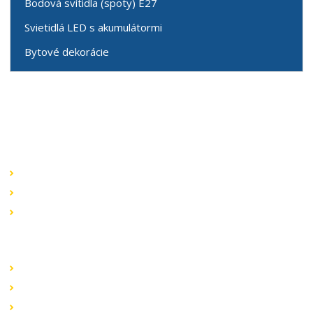
Bodová svítidla (spoty) E27
Svietidlá LED s akumulátormi
Bytové dekorácie
Speciální nabídky
Akční nabídky
Novinky v sortimentu
Výprodej
Rychlé odkazy
Obchodní podmínky
Záruka a reklamace
Ochrana dat