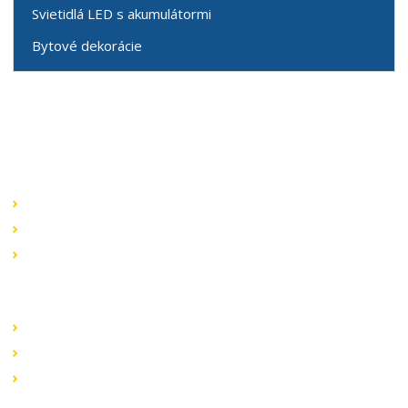
Svietidlá LED s akumulátormi
Bytové dekorácie
Speciální nabídky
Akční nabídky
Novinky v sortimentu
Výprodej
Rychlé odkazy
Obchodní podmínky
Záruka a reklamace
Ochrana dat