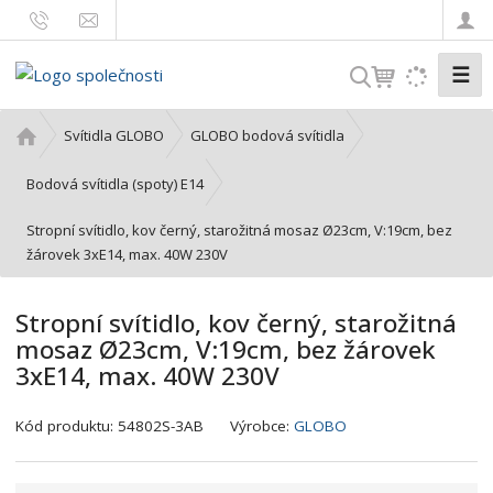
☰
V
y
h
Ú
Svítidla GLOBO
GLOBO bodová svítidla
l
v
o
e
Bodová svítidla (spoty) E14
d
d
Stropní svítidlo, kov černý, starožitná mosaz Ø23cm, V:19cm, bez
n
a
žárovek 3xE14, max. 40W 230V
í
t
s
t
Stropní svítidlo, kov černý, starožitná
r
mosaz Ø23cm, V:19cm, bez žárovek
a
3xE14, max. 40W 230V
n
a
K
Kód produktu:
54802S-3AB
Výrobce:
GLOBO
ó
d