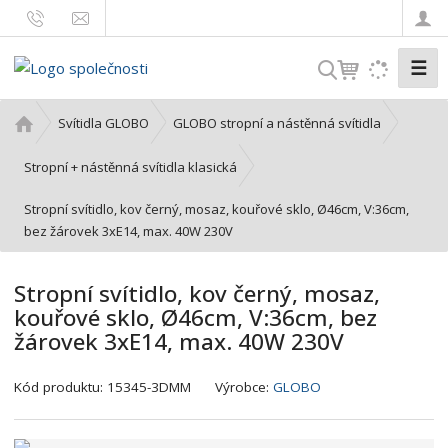
☰
V
y
h
Ú
Svítidla GLOBO
GLOBO stropní a nástěnná svítidla
l
v
o
e
Stropní + nástěnná svítidla klasická
d
d
Stropní svítidlo, kov černý, mosaz, kouřové sklo, Ø46cm, V:36cm,
n
a
bez žárovek 3xE14, max. 40W 230V
í
t
s
t
Stropní svítidlo, kov černý, mosaz,
r
kouřové sklo, Ø46cm, V:36cm, bez
a
žárovek 3xE14, max. 40W 230V
n
a
K
Kód produktu:
15345-3DMM
Výrobce:
GLOBO
ó
d