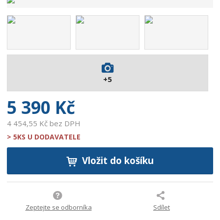
v
ý
r
o
b
c
e
:
+5
9
0
5 390 Kč
0
7
4 454,55 Kč bez DPH
3
> 5KS U DODAVATELE
7
1
Vložit do košíku
4
4
2
4
8
Zeptejte se odborníka
Sdílet
5