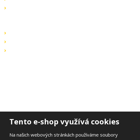
Výprodej
Rychlé odkazy
Obchodní podmínky
Záruka a reklamace
Ochrana dat
Kontaktujte nás
BOHEMIA ELSVIT s.r.o.
Lipová 693
473 01 Nový Bor
Email:
bohemia.elsvit@seznam.cz
Tel.:
+420 777 338 802
Tento e-shop využívá cookies
Na našich webových stránkách používáme soubory