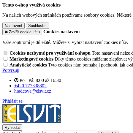
Tento e-shop využívá cookies
Na našich webových stránkách používáme soubory cookies. Některé z n
Nastavení
Souhlasím
Cookies nastavení
Zavřít cookie lištu
Vaše soukromí je důležité. Můžete si vybrat nastavení cookies níže.
Cookies nezbytné pro využívání e-shopu
Toto nastavení nelze 
Marketingové cookies
Díky těmto cookies můžeme zlepšovat výko
Analytické cookies
Tyto cookies nám pomáhají pochopit, jak e-s
Potvrzuji
Po - Pá: 8:00 až 16:30
+420 777338802
hradcova@elsvit.cz
Přihlásit se
Vyhledat