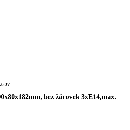
W 230V
:400x80x182mm, bez žárovek 3xE14,max.