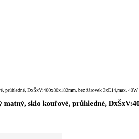
kouřové, průhledné, DxŠxV:400x80x182mm, bez žárovek 3xE14,max. 40
latý matný, sklo kouřové, průhledné, DxŠxV