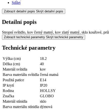
Sdílet
Zobrazit detailní popis
Skrýt detailní popis
Detailní popis
Stropní svítidlo, kov černý matný, kov zlatý matný, sklo kouřov
Zobrazit technické parametry
Skrýt technické parametry
Technické parametry
Výška (cm)
18.2
Délka (cm)
40
Materiál svítidla
kov
Barva materiálu svítidla
černá matná
Použitá patice
E14
IP krytí
IP20
Rodina
HOLLSY
Značka
GLOBO
Materiál stínidla
sklo
Barva materiálu stínidla
dýmová