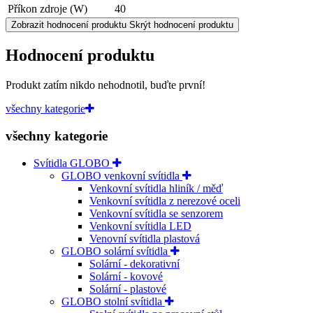
Příkon zdroje (W)
40
Zobrazit hodnocení produktu
Skrýt hodnocení produktu
Hodnocení produktu
Produkt zatím nikdo nehodnotil, buďte první!
všechny kategorie
všechny kategorie
Svítidla GLOBO
GLOBO venkovní svítidla
Venkovní svítidla hliník / měď
Venkovní svítidla z nerezové oceli
Venkovní svítidla se senzorem
Venkovní svítidla LED
Venovní svítidla plastová
GLOBO solární svítidla
Solární - dekorativní
Solární - kovové
Solární - plastové
GLOBO stolní svítidla