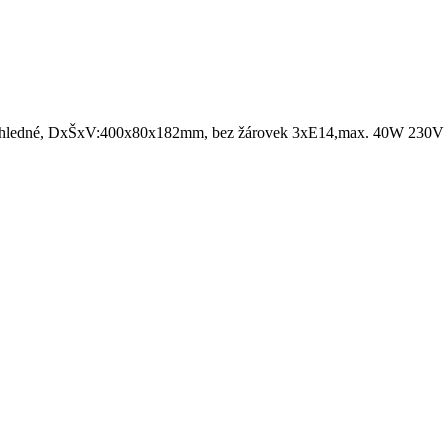
é, průhledné, DxŠxV:400x80x182mm, bez žárovek 3xE14,max. 40W 230V