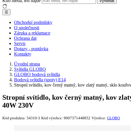
Kdo hledá, ten najde
Vyhledat
☰
Obchodní podmínky
O společnosti
Záruka a reklamace
Ochrana dat
Servis
Dotazy - poptávka
Kontakty
Úvodní strana
Svítidla GLOBO
GLOBO bodová svítidla
Bodová svítidla (spoty) E14
Stropní svítidlo, kov černý matný, kov zlatý matný, sklo 
Stropní svítidlo, kov černý matný, kov z
40W 230V
Kód produktu:
54310-3
Kód výrobce:
9007371448852
Výrobce:
GLOBO