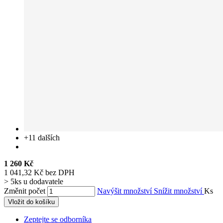
+11
dalších
1 260 Kč
1 041,32 Kč bez DPH
> 5ks u dodavatele
Změnit počet
Navýšit množství
Snížit množství
Ks
Vložit do košíku
Zeptejte se odborníka