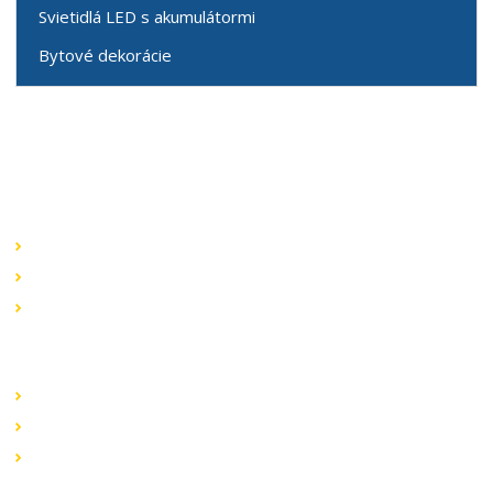
Svietidlá LED s akumulátormi
Bytové dekorácie
Speciální nabídky
Akční nabídky
Novinky v sortimentu
Výprodej
Rychlé odkazy
Obchodní podmínky
Záruka a reklamace
Ochrana dat