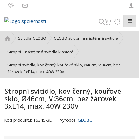
☰
V
y
h
Ú
Svítidla GLOBO
GLOBO stropní a nástěnná svítidla
l
v
o
e
Stropní + nástěnná svítidla klasická
d
d
Stropní svítidlo, kov černý, kouřové sklo, Ø46cm, V:36cm, bez
n
a
žárovek 3xE14, max. 40W 230V
í
t
s
t
Stropní svítidlo, kov černý, kouřové
r
sklo, Ø46cm, V:36cm, bez žárovek
a
3xE14, max. 40W 230V
n
a
K
Kód produktu:
15345-3D
Výrobce:
GLOBO
ó
d