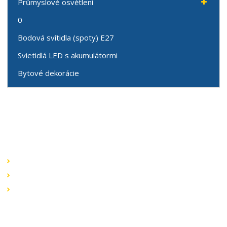
Průmyslové osvětlení
0
Bodová svítidla (spoty) E27
Svietidlá LED s akumulátormi
Bytové dekorácie
Speciální nabídky
Akční nabídky
Novinky v sortimentu
Výprodej
Rychlé odkazy