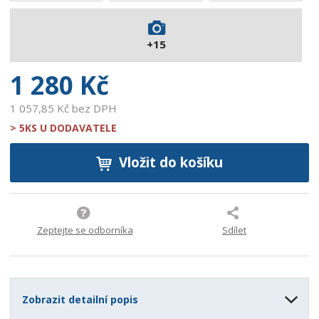
0
4
+15
6
8
1 280 Kč
1 057,85 Kč bez DPH
> 5KS U DODAVATELE
Vložit do košíku
Zeptejte se odborníka
Sdílet
Zobrazit detailní popis