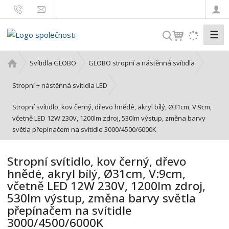
☰
V
y
h
Ú
Svítidla GLOBO
GLOBO stropní a nástěnná svítidla
l
v
o
e
Stropní + nástěnná svítidla LED
d
d
Stropní svítidlo, kov černý, dřevo hnědé, akryl bílý, Ø31cm, V:9cm,
n
a
včetně LED 12W 230V, 1200lm zdroj, 530lm výstup, změna barvy
í
t
světla přepínačem na svítidle 3000/4500/6000K
s
t
r
Stropní svítidlo, kov černý, dřevo
a
hnědé, akryl bílý, Ø31cm, V:9cm,
n
včetně LED 12W 230V, 1200lm zdroj,
a
530lm výstup, změna barvy světla
přepínačem na svítidle
3000/4500/6000K