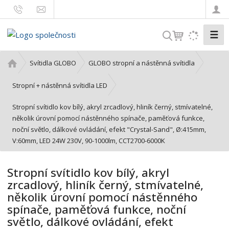
☰
V
y
h
Ú
Svítidla GLOBO
GLOBO stropní a nástěnná svítidla
l
v
o
e
Stropní + nástěnná svítidla LED
d
d
Stropní svítidlo kov bílý, akryl zrcadlový, hliník černý, stmívatelné,
n
a
několik úrovní pomocí nástěnného spínače, paměťová funkce,
í
t
noční světlo, dálkové ovládání, efekt "Crystal-Sand", Ø:415mm,
s
V:60mm, LED 24W 230V, 90-1000lm, CCT2700-6000K
t
r
a
Stropní svítidlo kov bílý, akryl
n
zrcadlový, hliník černý, stmívatelné,
a
několik úrovní pomocí nástěnného
spínače, paměťová funkce, noční
světlo, dálkové ovládání, efekt