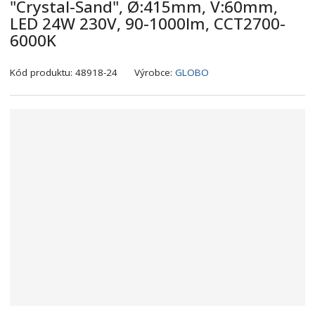
"Crystal-Sand", Ø:415mm, V:60mm,
LED 24W 230V, 90-1000lm, CCT2700-
6000K
K
Kód produktu:
48918-24
Výrobce:
GLOBO
ó
d
v
ý
r
o
b
c
e
:
9
0
0
7
3