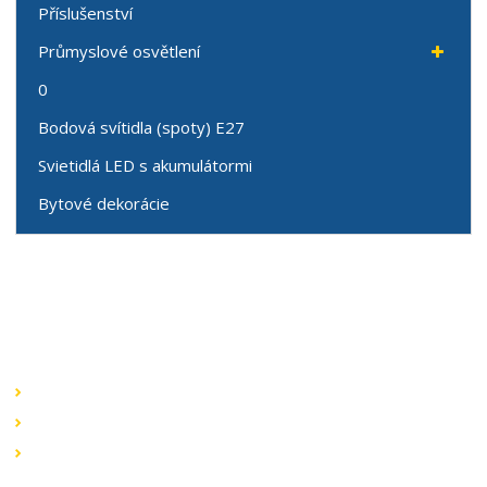
Příslušenství
Průmyslové osvětlení
0
Bodová svítidla (spoty) E27
Svietidlá LED s akumulátormi
Bytové dekorácie
Speciální nabídky
Akční nabídky
Novinky v sortimentu
Výprodej