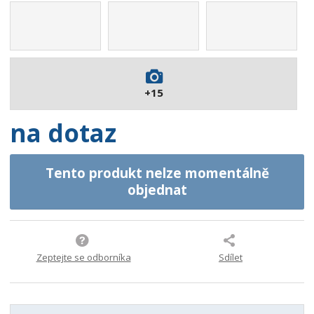
7
1
4
4
5
2
+15
4
0
na dotaz
Tento produkt nelze momentálně
objednat
Zeptejte se odborníka
Sdílet