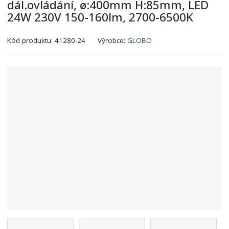
dál.ovládání, ø:400mm H:85mm, LED
24W 230V 150-160lm, 2700-6500K
K
Kód produktu:
41280-24
Výrobce:
GLOBO
ó
d
v
ý
r
o
b
c
e
:
9
0
0
7
3
7