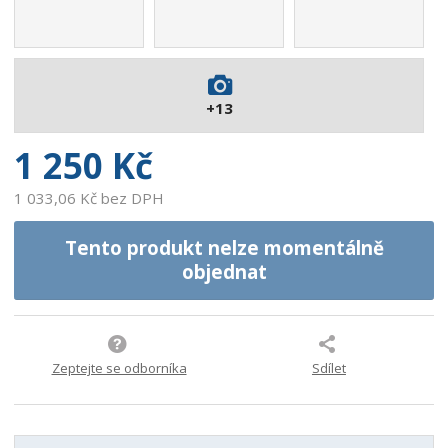
1
4
4
5
9
+13
6
7
1 250 Kč
1 033,06 Kč bez DPH
Tento produkt nelze momentálně
objednat
Zeptejte se odborníka
Sdílet