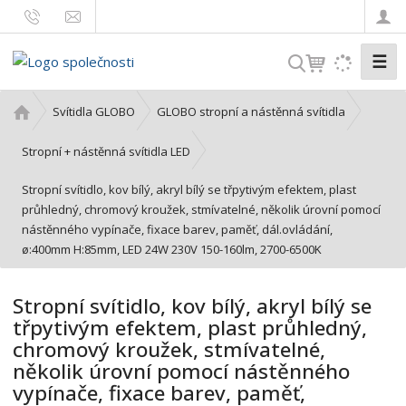
☰
V
y
h
Ú
Svítidla GLOBO
GLOBO stropní a nástěnná svítidla
l
v
o
e
Stropní + nástěnná svítidla LED
d
d
Stropní svítidlo, kov bílý, akryl bílý se třpytivým efektem, plast
n
a
průhledný, chromový kroužek, stmívatelné, několik úrovní pomocí
í
t
nástěnného vypínače, fixace barev, paměť, dál.ovládání,
s
ø:400mm H:85mm, LED 24W 230V 150-160lm, 2700-6500K
t
r
a
Stropní svítidlo, kov bílý, akryl bílý se
n
třpytivým efektem, plast průhledný,
a
chromový kroužek, stmívatelné,
několik úrovní pomocí nástěnného
vypínače, fixace barev, paměť,