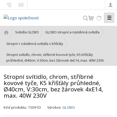
☰
V
y
h
Ú
Svítidla GLOBO
GLOBO stropní a nástěnná svítidla
l
v
o
e
Stropní + nástěnná svítidla s křišťály
d
d
Stropní svítidlo, chrom, stříbrné kovové tyče, K5 křišťály
n
a
průhledné, Ø40cm, V:30cm, bez žárovek 4xE14, max. 40W 230V
í
t
s
t
Stropní svítidlo, chrom, stříbrné
r
kovové tyče, K5 křišťály průhledné,
a
Ø40cm, V:30cm, bez žárovek 4xE14,
n
max. 40W 230V
a
K
Kód produktu:
15091D
Výrobce:
GLOBO
ó