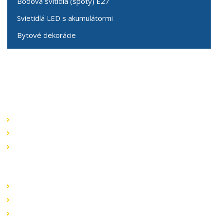
Bodová svítidla (spoty) E27
Svietidlá LED s akumulátormi
Bytové dekorácie
Speciální nabídky
Akční nabídky
Novinky v sortimentu
Výprodej
Rychlé odkazy
Obchodní podmínky
Záruka a reklamace
Ochrana dat