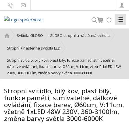
☰
V
y
h
Ú
Svítidla GLOBO
GLOBO stropní a nástěnná svítidla
l
v
o
e
Stropní + nástěnná svítidla LED
d
d
Stropní svítidlo, bílý kov, plast bílý, funkce paměti, stmívatelné,
n
a
dálkové ovládání, fixace barev, Ø60cm, V:11cm, včetně 1xLED 48W
í
t
230V, 360-3100lm, změna barvy světla 3000-6000K
s
t
r
Stropní svítidlo, bílý kov, plast bílý,
a
funkce paměti, stmívatelné, dálkové
n
ovládání, fixace barev, Ø60cm, V:11cm,
a
včetně 1xLED 48W 230V, 360-3100lm,
změna barvy světla 3000-6000K