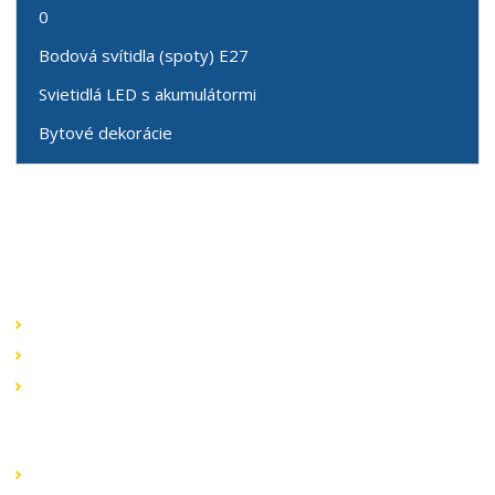
0
Bodová svítidla (spoty) E27
Svietidlá LED s akumulátormi
Bytové dekorácie
Speciální nabídky
Akční nabídky
Novinky v sortimentu
Výprodej
Rychlé odkazy
Obchodní podmínky