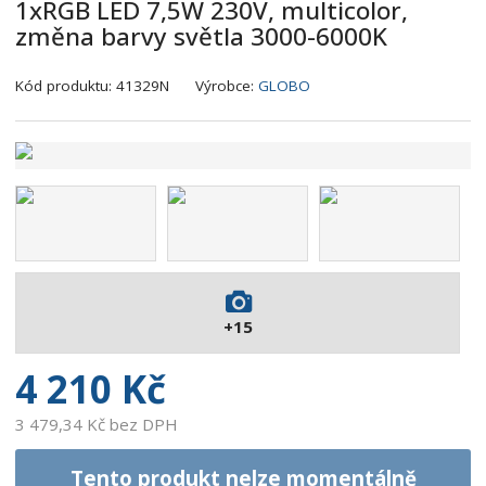
1xRGB LED 7,5W 230V, multicolor,
změna barvy světla 3000-6000K
K
Kód produktu:
41329N
Výrobce:
GLOBO
ó
d
v
ý
r
o
b
c
e
:
+15
9
0
4 210 Kč
0
7
3 479,34 Kč bez DPH
3
7
Tento produkt nelze momentálně