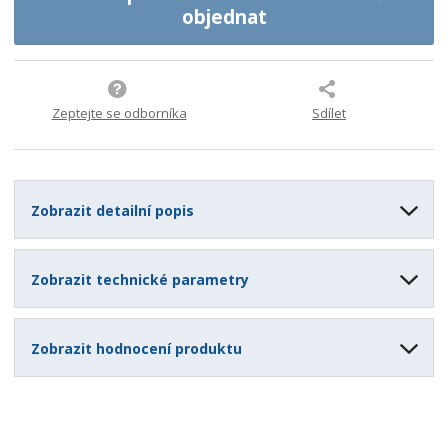
1
objednat
3
6
2
9
9
Zeptejte se odborníka
Sdílet
8
Zobrazit detailní popis
Zobrazit technické parametry
Zobrazit hodnocení produktu