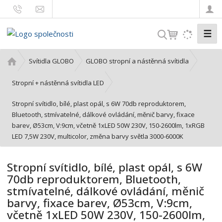
☰
V
y
h
Ú
Svítidla GLOBO
GLOBO stropní a nástěnná svítidla
l
v
o
e
Stropní + nástěnná svítidla LED
d
d
Stropní svítidlo, bílé, plast opál, s 6W 70db reproduktorem,
n
a
Bluetooth, stmívatelné, dálkové ovládání, měnič barvy, fixace
í
t
barev, Ø53cm, V:9cm, včetně 1xLED 50W 230V, 150-2600lm, 1xRGB
s
LED 7,5W 230V, multicolor, změna barvy světla 3000-6000K
t
r
a
Stropní svítidlo, bílé, plast opál, s 6W
n
70db reproduktorem, Bluetooth,
a
stmívatelné, dálkové ovládání, měnič
barvy, fixace barev, Ø53cm, V:9cm,
včetně 1xLED 50W 230V, 150-2600lm,