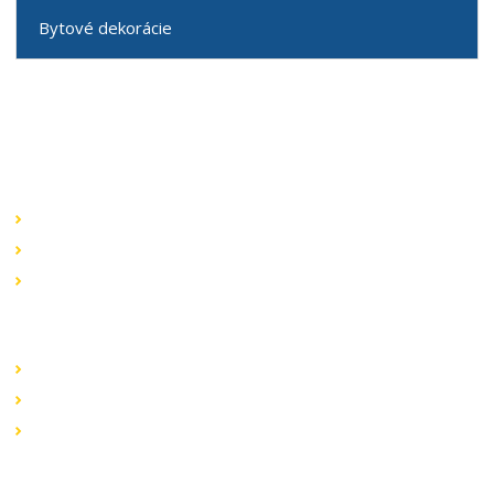
Bytové dekorácie
Speciální nabídky
Akční nabídky
Novinky v sortimentu
Výprodej
Rychlé odkazy
Obchodní podmínky
Záruka a reklamace
Ochrana dat
Kontaktujte nás