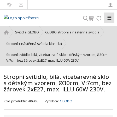
☰
V
y
h
Ú
Svítidla GLOBO
GLOBO stropní a nástěnná svítidla
l
v
o
e
Stropní + nástěnná svítidla klasická
d
d
Stropní svítidlo, bílá, vícebarevné sklo s dětským vzorem, Ø30cm,
n
a
V:7cm, bez žárovek 2xE27, max. ILLU 60W 230V.
í
t
s
t
Stropní svítidlo, bílá, vícebarevné sklo
r
s dětským vzorem, Ø30cm, V:7cm, bez
a
žárovek 2xE27, max. ILLU 60W 230V.
n
a
K
Kód produktu:
40606
Výrobce:
GLOBO
ó
d