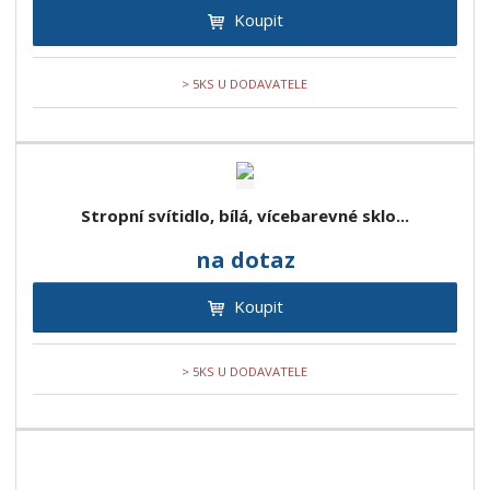
Koupit
> 5KS U DODAVATELE
Stropní svítidlo, bílá, vícebarevné sklo...
na dotaz
Koupit
> 5KS U DODAVATELE