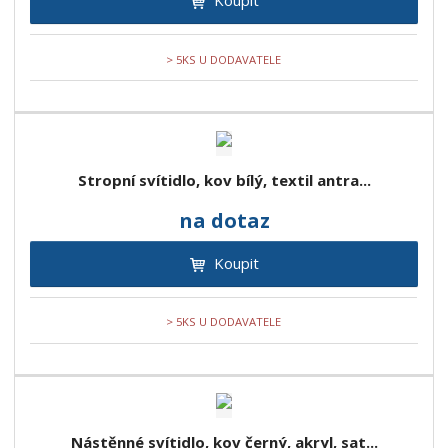
Koupit
> 5KS U DODAVATELE
Stropní svítidlo, kov bílý, textil antra...
na dotaz
Koupit
> 5KS U DODAVATELE
Nástěnné svítidlo, kov černý, akryl, sat...