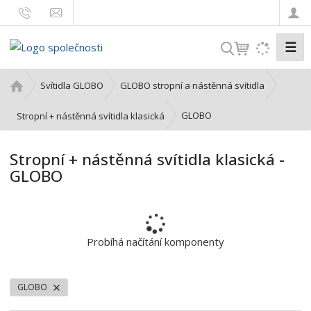
☰
V
y
h
Ú
Svítidla GLOBO
GLOBO stropní a nástěnná svítidla
l
v
o
e
GLOBO
Stropní + nástěnná svítidla klasická
d
d
n
a
Stropní + nástěnná svítidla klasická -
í
t
GLOBO
s
t
r
a
n
Probíhá načítání komponenty
a
GLOBO