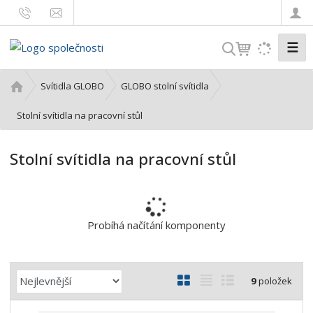
☰
V
y
h
Ú
Svítidla GLOBO
GLOBO stolní svítidla
l
v
o
Stolní svítidla na pracovní stůl
e
d
d
n
a
Stolní svítidla na pracovní stůl
í
t
s
t
r
a
Probíhá načítání komponenty
n
a
Ř
O
T
Ř
9
položek
a
b
a
á
z