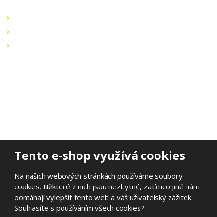
Obchodní podmínky
Záruka a reklamace
Ochrana dat
Kontaktujte nás
BOHEMIA ELSVIT s.r.o.
Lipová 693
473 01 Nový Bor
Email:
bohemia.elsvit@seznam.cz
Tel.:
+420 777 338 802
Tento e-shop využívá cookies
Na našich webových stránkách používáme soubory
cookies. Některé z nich jsou nezbytné, zatímco jiné nám
© 2026, BOHEMIA ELSVIT s.r.o.
pomáhají vylepšit tento web a váš uživatelský zážitek.
Prohlášení o přístupnosti
|
Ochrana osobních údajů
|
Mapa stránek
Souhlasíte s používáním všech cookies?
|