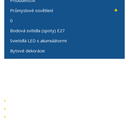
Příslušenství
Průmyslové osvětlení
0
Bodová svítidla (spoty) E27
Svietidlá LED s akumulátormi
Bytové dekorácie
Speciální nabídky
Akční nabídky
Novinky v sortimentu
Výprodej
Rychlé odkazy