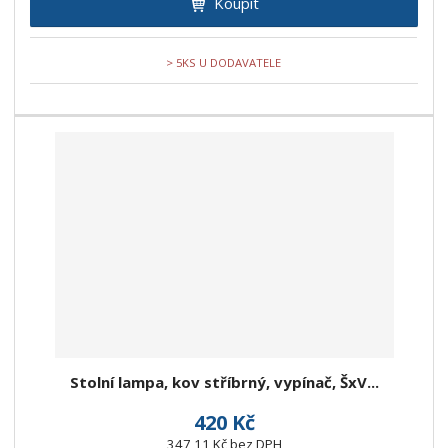
Koupit
> 5KS U DODAVATELE
Stolní lampa, kov stříbrný, vypínač, ŠxV...
420 Kč
347,11 Kč bez DPH