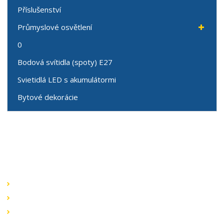
Příslušenství
Průmyslové osvětlení
0
Bodová svítidla (spoty) E27
Svietidlá LED s akumulátormi
Bytové dekorácie
Speciální nabídky
Akční nabídky
Novinky v sortimentu
Výprodej