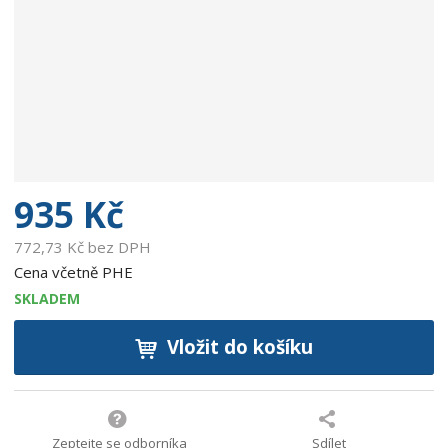
b
c
e
:
8
5
9
5
0
9
935 Kč
0
4
772,73 Kč bez DPH
1
Cena včetně PHE
2
SKLADEM
0
2
Vložit do košíku
1
Zeptejte se odborníka
Sdílet