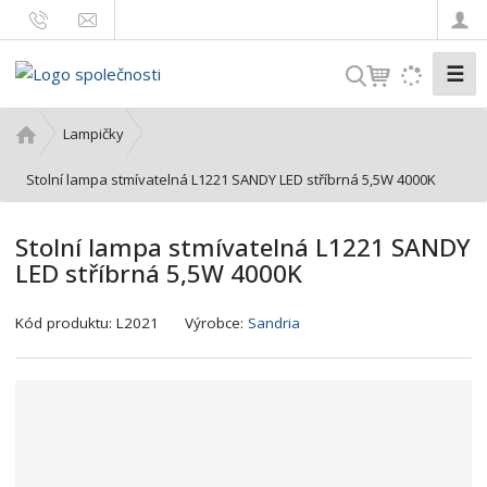
☰
V
y
h
Ú
Lampičky
l
v
o
Stolní lampa stmívatelná L1221 SANDY LED stříbrná 5,5W 4000K
e
d
d
n
a
Stolní lampa stmívatelná L1221 SANDY
í
t
LED stříbrná 5,5W 4000K
s
t
K
r
Kód produktu:
L2021
Výrobce:
Sandria
ó
a
d
n
v
a
ý
r
o