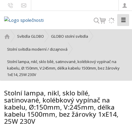
☰
V
y
h
Ú
Svítidla GLOBO
GLOBO stolní svítidla
l
v
o
e
Stolní svítidla moderní / dizajnová
d
d
Stolní lampa, nikl, sklo bílé, satinované, kolébkový vypínač na
n
a
kabelu, Ø:150mm, V:245mm, délka kabelu 1500mm, bez žárovky
í
t
1xE14, 25W 230V
s
t
r
Stolní lampa, nikl, sklo bílé,
a
satinované, kolébkový vypínač na
n
kabelu, Ø:150mm, V:245mm, délka
a
kabelu 1500mm, bez žárovky 1xE14,
25W 230V