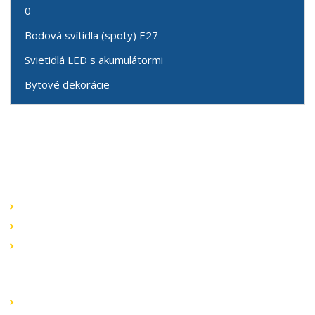
0
Bodová svítidla (spoty) E27
Svietidlá LED s akumulátormi
Bytové dekorácie
Speciální nabídky
Akční nabídky
Novinky v sortimentu
Výprodej
Rychlé odkazy
Obchodní podmínky