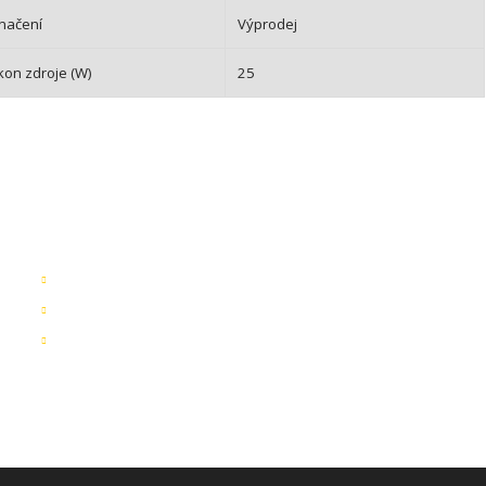
načení
Výprodej
kon zdroje (W)
25
Rychlé odkazy
K
Obchodní podmínky
B
L
Záruka a reklamace
4
Ochrana dat
E
T