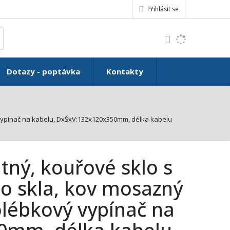
Přihlásit se
K
yhledat
d
o
h
Dotazy - poptávka
Kontakty
l
e
d
á
 vypínač na kabelu, DxŠxV:132x120x350mm, délka kabelu
,
t
e
n
tný, kouřové sklo s
n
a
 skla, kov mosazný
j
olébkový vypínač na
d
e