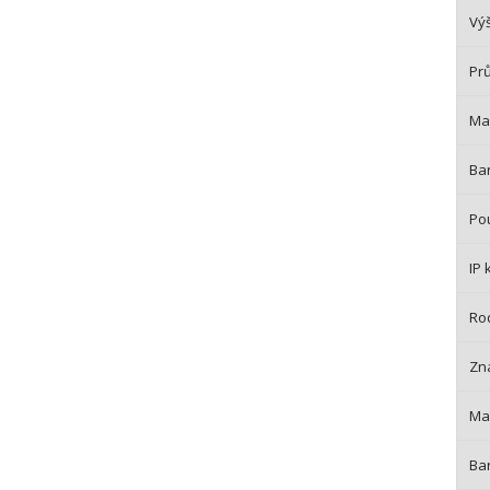
Vý
Pr
Mat
Bar
Pou
IP 
Ro
Zn
Mat
Bar