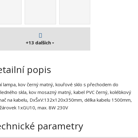
1
4
4
9
0
6
+13
dalších
4
tailní popis
ní lampa, kov černý matný, kouřové sklo s přechodem do
ledného skla, kov mosazný matný, kabel PVC černý, kolébkový
nač na kabelu, DxŠxV:132x120x350mm, délka kabelu 1500mm,
 žárovek 1xGU10, max. 8W 230V
echnické parametry