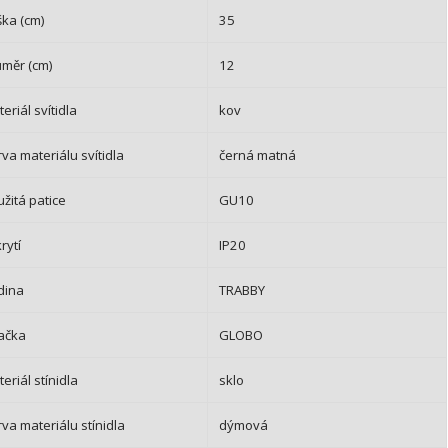
ška (cm)
35
ůměr (cm)
12
eriál svítidla
kov
va materiálu svítidla
černá matná
žitá patice
GU10
krytí
IP20
dina
TRABBY
ačka
GLOBO
eriál stínidla
sklo
va materiálu stínidla
dýmová