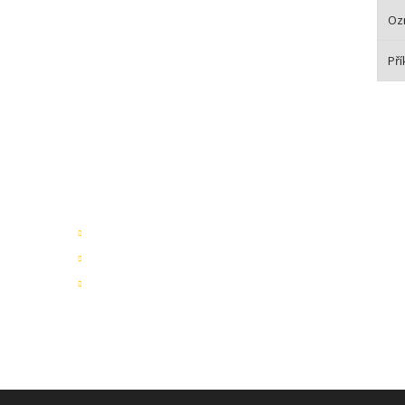
Oz
Pří
Speciální nabídky
Akční nabídky
Novinky v sortimentu
Výprodej