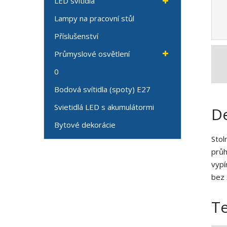
LED svítidla
Lampy na pracovní stůl
Příslušenství
Průmyslové osvětlení
0
Bodová svítidla (spoty) E27
Svietidlá LED s akumulátormi
De
Bytové dekorácie
Stol
průh
vypí
bez
T