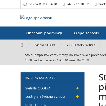
Po - Pá: 8:00 až 16:30
+420 777338802
hradc
Obchodní podmínky
O společnosti
Ú
Svítidla GLOBO
GLOBO stolní svítidla
v
o
Stolní lampa, kov černý matný, kouřové sklo s přechod
d
1500mm, bez žárovek 1xGU10, max. 8W 230V
n
í
S
s
VŠECHNY KATEGORIE
t
p
r
Svítidla GLOBO
a
m
Lustry a závěsná svítidla
n
a
Stojací lampy