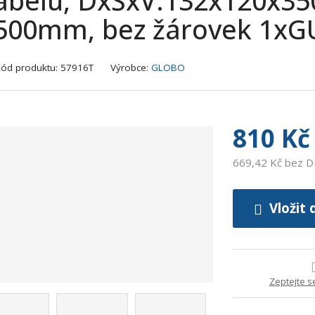
abelu, DxŠxV:132x120x35
500mm, bez žárovek 1xG
K
Kód produktu:
57916T
Výrobce:
GLOBO
ó
d
v
ý
810 Kč
r
o
669,42 Kč bez 
b
c
e
Vložit 
:
9
0
0
Zeptejte s
7
3
7