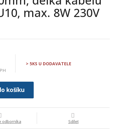
0mm, délka kabelu
U10, max. 8W 230V
> 5KS U DODAVATELE
DPH
do košíku
e odborníka
Sdílet