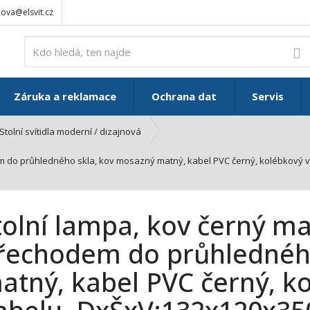
ova@elsvit.cz
V
Záruka a reklamace
Ochrana dat
Servis
Stolní svítidla moderní / dizajnová
em do průhledného skla, kov mosazný matný, kabel PVC černý, kolébkový
tolní lampa, kov černý ma
řechodem do průhledného
atný, kabel PVC černý, k