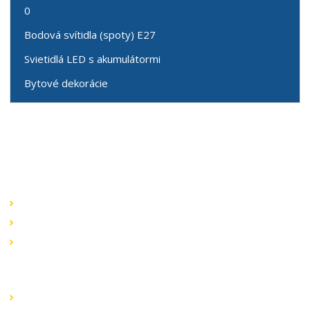
0
Bodová svítidla (spoty) E27
Svietidlá LED s akumulátormi
Bytové dekorácie
Speciální nabídky
Akční nabídky
Novinky v sortimentu
Výprodej
Rychlé odkazy
Obchodní podmínky