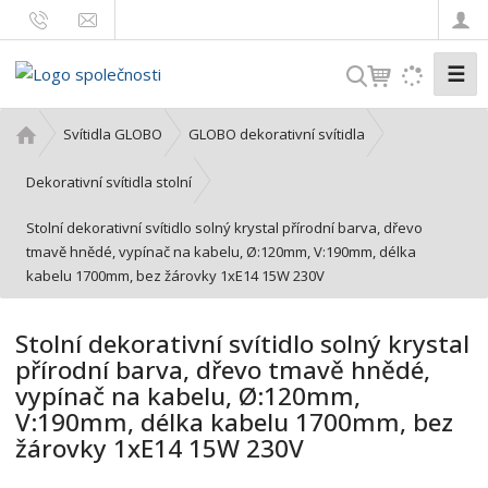
☰
V
y
h
Ú
Svítidla GLOBO
GLOBO dekorativní svítidla
l
v
o
e
Dekorativní svítidla stolní
d
d
Stolní dekorativní svítidlo solný krystal přírodní barva, dřevo
n
a
tmavě hnědé, vypínač na kabelu, Ø:120mm, V:190mm, délka
í
t
kabelu 1700mm, bez žárovky 1xE14 15W 230V
s
t
r
Stolní dekorativní svítidlo solný krystal
a
přírodní barva, dřevo tmavě hnědé,
n
vypínač na kabelu, Ø:120mm,
a
V:190mm, délka kabelu 1700mm, bez
žárovky 1xE14 15W 230V