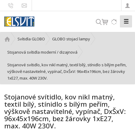
☰
V
y
h
Ú
Svítidla GLOBO
GLOBO stojací lampy
l
v
e
o
Stojanová svítidla moderní / dizajnová
d
d
Stojanové svítidlo, kov nikl matný, textil bílý, stínidlo s bílým peřím,
n
a
výškově nastavitelné, vypínač, DxŠxV: 96x45x196cm, bez žárovky
í
t
1xE27, max. 40W 230V.
s
t
r
Stojanové svítidlo, kov nikl matný,
a
textil bílý, stínidlo s bílým peřím,
n
výškově nastavitelné, vypínač, DxŠxV:
a
96x45x196cm, bez žárovky 1xE27,
max. 40W 230V.