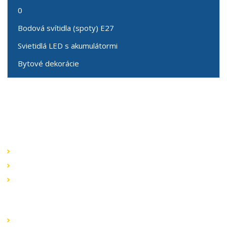
0
Bodová svítidla (spoty) E27
Svietidlá LED s akumulátormi
Bytové dekorácie
Speciální nabídky
Akční nabídky
Novinky v sortimentu
Výprodej
Rychlé odkazy
Obchodní podmínky