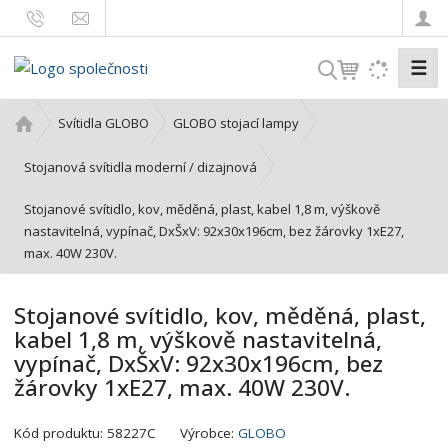
☰
V
y
h
Ú
Svítidla GLOBO
GLOBO stojací lampy
l
v
o
e
Stojanová svítidla moderní / dizajnová
d
d
Stojanové svítidlo, kov, měděná, plast, kabel 1,8 m, výškově
n
a
nastavitelná, vypínač, DxŠxV: 92x30x196cm, bez žárovky 1xE27,
í
t
max. 40W 230V.
s
t
r
Stojanové svítidlo, kov, měděná, plast,
a
kabel 1,8 m, výškově nastavitelná,
n
vypínač, DxŠxV: 92x30x196cm, bez
a
žárovky 1xE27, max. 40W 230V.
K
Kód produktu:
58227C
Výrobce:
GLOBO