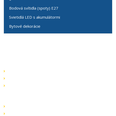
Bodová svítidla (spoty) E27
Svietidlá LED s akumulátormi
Bytové dekorácie
Speciální nabídky
Akční nabídky
Novinky v sortimentu
Výprodej
Rychlé odkazy
Obchodní podmínky
Záruka a reklamace