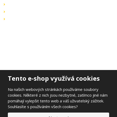
Obchodní podmínky
Záruka a reklamace
Ochrana dat
Kontaktujte nás
BOHEMIA ELSVIT s.r.o.
Lipová 693
473 01 Nový Bor
Email:
bohemia.elsvit@seznam.cz
Tel.:
+420 777 338 802
Tento e-shop využívá cookies
Na našich webových stránkách používáme soubory
cookies. Některé z nich jsou nezbytné, zatímco jiné nám
© 2026, BOHEMIA ELSVIT s.r.o.
pomáhají vylepšit tento web a váš uživatelský zážitek.
Prohlášení o přístupnosti
|
Ochrana osobních údajů
|
Mapa stránek
Souhlasíte s používáním všech cookies?
|
E