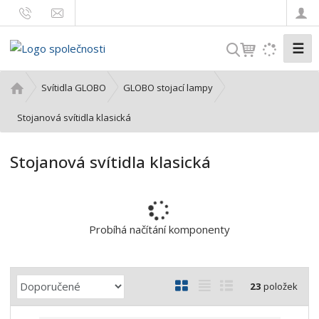
☰
V
y
h
Ú
Svítidla GLOBO
GLOBO stojací lampy
l
v
o
Stojanová svítidla klasická
e
d
d
n
a
Stojanová svítidla klasická
í
t
s
t
r
a
Probíhá načítání komponenty
n
a
Ř
O
T
Ř
23
položek
a
b
a
á
z