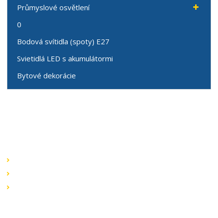
Průmyslové osvětlení
0
Bodová svítidla (spoty) E27
Svietidlá LED s akumulátormi
Bytové dekorácie
Speciální nabídky
Akční nabídky
Novinky v sortimentu
Výprodej
Rychlé odkazy