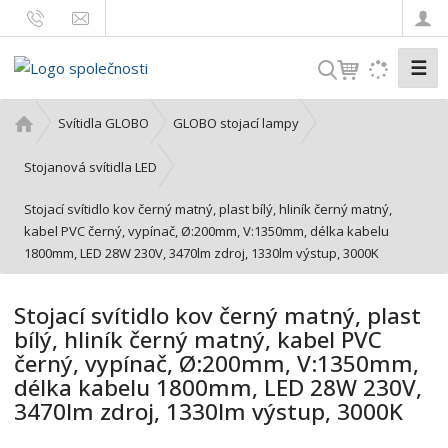
☰
V
y
h
Ú
Svítidla GLOBO
GLOBO stojací lampy
l
v
o
e
Stojanová svítidla LED
d
d
Stojací svítidlo kov černý matný, plast bílý, hliník černý matný,
n
a
kabel PVC černý, vypínač, Ø:200mm, V:1350mm, délka kabelu
í
t
1800mm, LED 28W 230V, 3470lm zdroj, 1330lm výstup, 3000K
s
t
r
Stojací svítidlo kov černý matný, plast
a
bílý, hliník černý matný, kabel PVC
n
černý, vypínač, Ø:200mm, V:1350mm,
a
délka kabelu 1800mm, LED 28W 230V,
3470lm zdroj, 1330lm výstup, 3000K