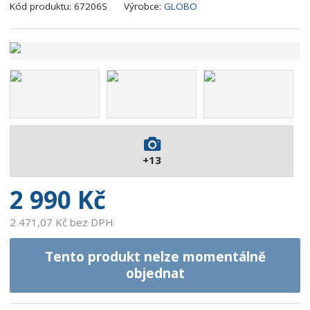
K
Kód produktu:
67206S
Výrobce:
GLOBO
ó
d
v
ý
r
o
b
c
e
:
+13
9
0
2 990 Kč
0
7
2 471,07 Kč bez DPH
3
7
Tento produkt nelze momentálně
1
objednat
4
5
4