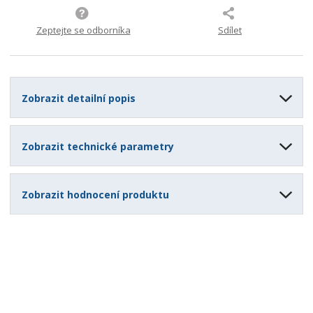
0
4
Zeptejte se odborníka
Sdílet
4
Zobrazit detailní popis
Zobrazit technické parametry
Zobrazit hodnocení produktu
Speciální nabídky